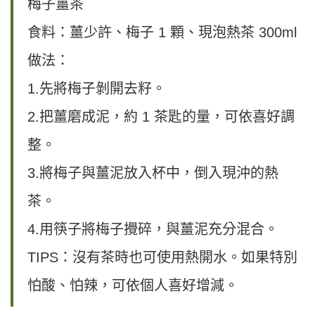
梅子薑茶
食料：薑少許、梅子 1 顆、現泡熱茶 300ml
做法：
1.先將梅子剝開去籽。
2.把薑磨成泥，約 1 茶匙的量，可依喜好調
整。
3.將梅子與薑泥放入杯中，倒入現沖的熱
茶。
4.用筷子將梅子攪碎，與薑泥充分混合。
TIPS：沒有茶時也可使用熱開水。如果特別
怕酸、怕辣，可依個人喜好增減。