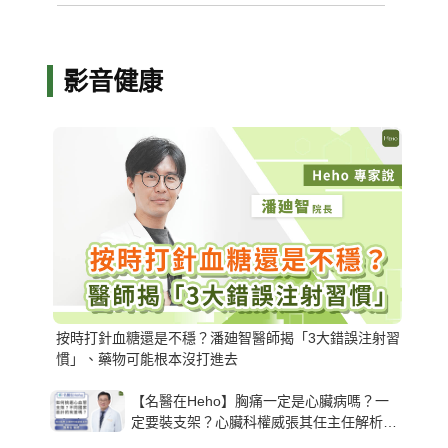
影音健康
按時打針血糖還是不穩？潘廸智醫師揭「3大錯誤注射習
慣」、藥物可能根本沒打進去
【名醫在Heho】胸痛一定是心臟病嗎？一
定要裝支架？心臟科權威張其任主任解析支
架種類、風險與選擇關鍵