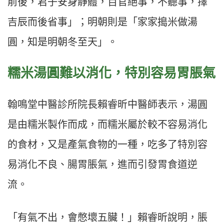
前後，君子安身靜體，百官絕事，不聽事，擇
吉辰而後省事」；明朝則是「家家搗米做湯
圓，知是明朝冬至天」。
糯米湯圓難以消化，特別容易胃脹氣
翰鳴堂中醫診所院長賴睿昕中醫師表示，湯圓
是由糯米製作而成，而糯米屬於較不容易消化
的食材，又是產氣食物的一種，吃多了特別容
易消化不良、腸胃脹氣，進而引發胃食道逆
流。
「有氣不出，會憋壞五臟！」賴睿昕說明，脹