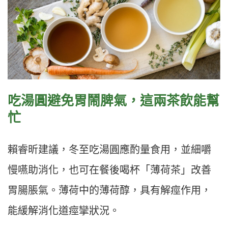
吃湯圓避免胃鬧脾氣，這兩茶飲能幫
忙
賴睿昕建議，冬至吃湯圓應酌量食用，並細嚼
慢嚥助消化，也可在餐後喝杯「薄荷茶」改善
胃腸脹氣。薄荷中的薄荷醇，具有解痙作用，
能緩解消化道痙攣狀況。