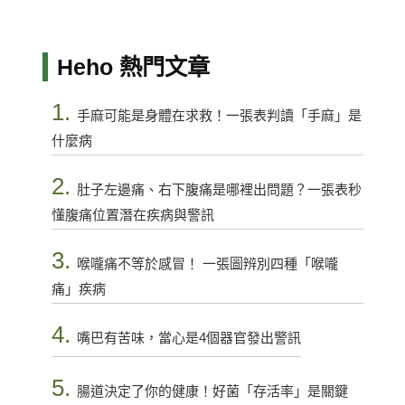
Heho 熱門文章
1.
手麻可能是身體在求救！一張表判讀「手麻」是
什麼病
2.
肚子左邊痛、右下腹痛是哪裡出問題？一張表秒
懂腹痛位置潛在疾病與警訊
3.
喉嚨痛不等於感冒！ 一張圖辨別四種「喉嚨
痛」疾病
4.
嘴巴有苦味，當心是4個器官發出警訊
5.
腸道決定了你的健康！好菌「存活率」是關鍵