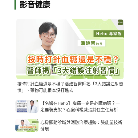
影音健康
按時打針血糖還是不穩？潘廸智醫師揭「3大錯誤注射習
慣」、藥物可能根本沒打進去
【名醫在Heho】胸痛一定是心臟病嗎？一
定要裝支架？心臟科權威張其任主任解析支
架種類、風險與選擇關鍵
心房顫動診斷與消融治療趨勢：雙能量技術
發展