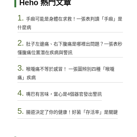
Heho 熱門文章
1.
手麻可能是身體在求救！一張表判讀「手麻」是
什麼病
2.
肚子左邊痛、右下腹痛是哪裡出問題？一張表秒
懂腹痛位置潛在疾病與警訊
3.
喉嚨痛不等於感冒！ 一張圖辨別四種「喉嚨
痛」疾病
4.
嘴巴有苦味，當心是4個器官發出警訊
5.
腸道決定了你的健康！好菌「存活率」是關鍵