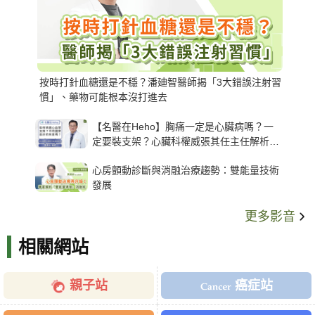
按時打針血糖還是不穩？潘廸智醫師揭「3大錯誤注射習
慣」、藥物可能根本沒打進去
【名醫在Heho】胸痛一定是心臟病嗎？一
定要裝支架？心臟科權威張其任主任解析支
架種類、風險與選擇關鍵
心房顫動診斷與消融治療趨勢：雙能量技術
發展
更多影音
相關網站
親子站
癌症站