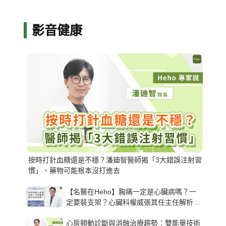
影音健康
按時打針血糖還是不穩？潘廸智醫師揭「3大錯誤注射習
慣」、藥物可能根本沒打進去
【名醫在Heho】胸痛一定是心臟病嗎？一
定要裝支架？心臟科權威張其任主任解析支
架種類、風險與選擇關鍵
心房顫動診斷與消融治療趨勢：雙能量技術