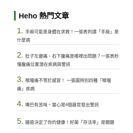
Heho 熱門文章
1.
手麻可能是身體在求救！一張表判讀「手麻」是
什麼病
2.
肚子左邊痛、右下腹痛是哪裡出問題？一張表秒
懂腹痛位置潛在疾病與警訊
3.
喉嚨痛不等於感冒！ 一張圖辨別四種「喉嚨
痛」疾病
4.
嘴巴有苦味，當心是4個器官發出警訊
5.
腸道決定了你的健康！好菌「存活率」是關鍵