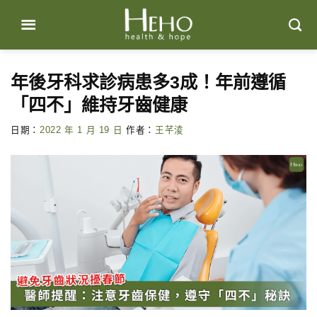
Skip
to
content
年後牙科求診病患多3成！年前遵循
「四不」維持牙齒健康
日期：
2022 年 1 月 19 日
作者：
王芊淩