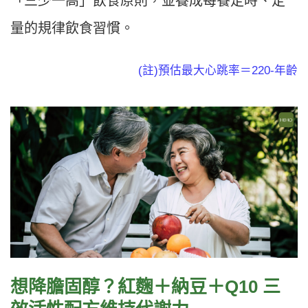
「三少一高」飲食原則，並養成每餐定時、定
量的規律飲食習慣。
(註)預估最大心跳率＝220-年齡
想降膽固醇？紅麴＋納豆＋Q10 三