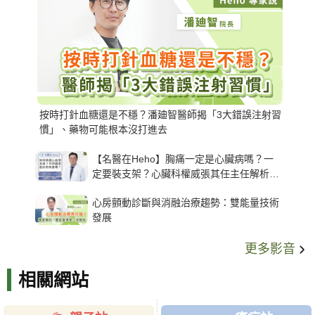
按時打針血糖還是不穩？潘廸智醫師揭「3大錯誤注射習
慣」、藥物可能根本沒打進去
【名醫在Heho】胸痛一定是心臟病嗎？一
定要裝支架？心臟科權威張其任主任解析支
架種類、風險與選擇關鍵
心房顫動診斷與消融治療趨勢：雙能量技術
發展
更多影音
相關網站