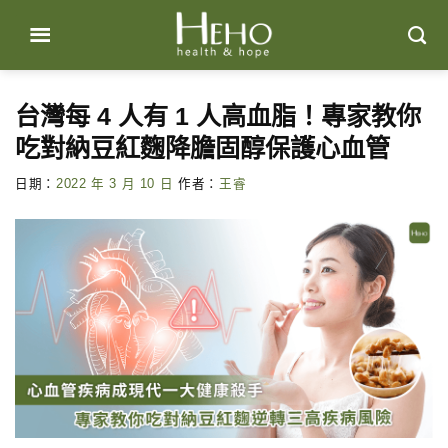
Skip
to
content
台灣每 4 人有 1 人高血脂！專家教你
吃對納豆紅麴降膽固醇保護心血管
日期：
2022 年 3 月 10 日
作者：
王睿