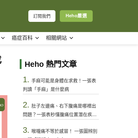
Heho嚴選
訂閱我們
癌症百科
相關網站
找
Heho 熱門文章
1.
手麻可能是身體在求救！一張表
判讀「手麻」是什麼病
2.
肚子左邊痛、右下腹痛是哪裡出
問題？一張表秒懂腹痛位置潛在疾病
與警訊
3.
喉嚨痛不等於感冒！ 一張圖辨別