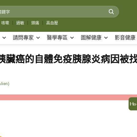
咳嗽
｜
過敏
｜
頭痛
｜
高血壓
請問專家
醫學專區
圖解健康
影音健康
為胰臟癌的自體免疫胰腺炎病因被
ien)