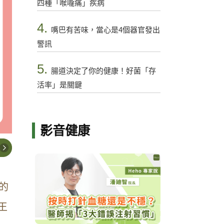
四種「喉嚨痛」疾病
4.
嘴巴有苦味，當心是4個器官發出
警訊
5.
腸道決定了你的健康！好菌「存
活率」是關鍵
影音健康
的
王