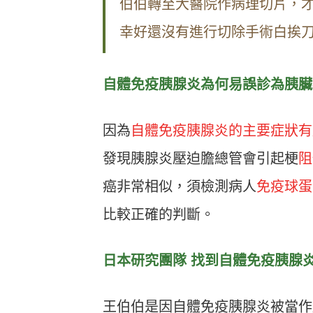
伯伯轉至大醫院作病理切片，
幸好還沒有進行切除手術白挨
自體免疫胰腺炎為何易誤診為胰臟
因為
自體免疫胰腺炎的主要症狀有
發現胰腺炎壓迫膽總管會引起梗
阻
癌非常相似，須檢測病人
免疫球蛋
比較正確的判斷。
日本研究團隊 找到自體免疫胰腺
王伯伯是因自體免疫胰腺炎被當作