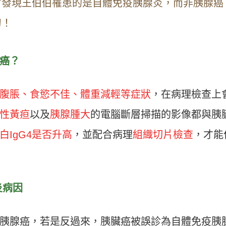
才發現王伯伯罹患的是自體免疫胰腺炎，而非胰腺癌
刀！
癌？
腹脹、食慾不佳、體重減輕等症狀
，在病理檢查上
性黃疸
以及
胰腺腫大
的電腦斷層掃描的影像都與胰
白IgG4是否升高
，並配合病理
組織切片檢查
，才能
炎病因
胰腺癌，若是反過來，胰臟癌被誤診為自體免疫胰