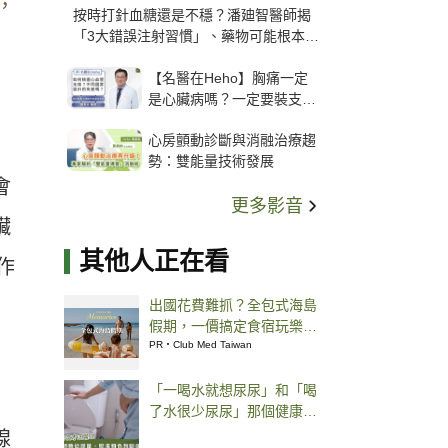
，
按時打針血糖還是不穩？潘廸智醫師揭
「3大錯誤注射習慣」、藥物可能根本沒
打進去
【名醫在Heho】胸痛一定
是心臟病嗎？一定要裝支
架？心臟科權威張其任主任
心房顫動診斷與消融治療趨
解析支架種類、風險與選擇
勢：雙能量技術發展
關鍵
會
更多影音
臟
其他人正在看
作
出國花費難抓？全包式海島
假期，一價搞定食宿玩樂，
省錢更省心！
PR・Club Med Taiwan
「一喝水就想尿尿」和「喝
了水很少尿尿」那個健康？
泌尿科醫師：尿液應該這樣
腺