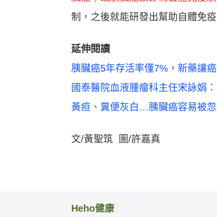
制，之後就能研發出幫助自體免疫
延伸閱讀
胰臟癌5年存活率僅7%，新藥讓癌細
國泰醫院血液腫瘤科主任宋詠娟：
黃疸、糞便灰白…胰臟癌容易被忽
文/黃聖筑 圖/許嘉真
Heho健康