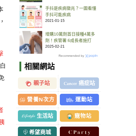
看
手抖是疾病徵兆？一圖看懂
本
手抖可能疾病
制，
2021-01-15
增購10萬劑首日接種4萬多
劑！疾管署:6成長者施打
2025-02-21
擊
Recommended by
相關網站
蛋白
免
親子站
癌症站
營養N次方
運動站
者
生活站
寵物站
胰
希望商城