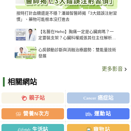
按時打針血糖還是不穩？潘廸智醫師揭「3大錯誤注射習
慣」、藥物可能根本沒打進去
【名醫在Heho】胸痛一定是心臟病嗎？一
定要裝支架？心臟科權威張其任主任解析支
架種類、風險與選擇關鍵
心房顫動診斷與消融治療趨勢：雙能量技術
發展
更多影音
相關網站
親子站
癌症站
營養N次方
運動站
生活站
寵物站