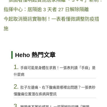
指揮中心：居隔逾 3 天者 27 日解除隔離
今起取消簡訊實聯制！一表看懂微調整防疫措
施
Heho 熱門文章
1.
手麻可能是身體在求救！一張表判讀「手麻」是
什麼病
2.
肚子左邊痛、右下腹痛是哪裡出問題？一張表秒
懂腹痛位置潛在疾病與警訊
3.
喉嚨痛不等於感冒！ 一張圖辨別四種「喉嚨