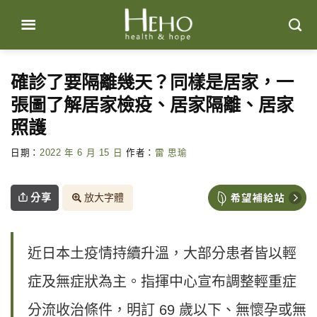
Skip
to
content
確診了要隔離幾天？同樣是居家，一
張圖了解居家檢疫、居家隔離、居家
照護
日期：
2022 年 6 月 15 日
作者：
雷 思瑜
分享
放大字體
近日本土疫情持續升溫，大部分患者皆以輕
症及無症狀為主。指揮中心宣布調整輕重症
分流收治條件，明訂 69 歲以下、無懷孕或無