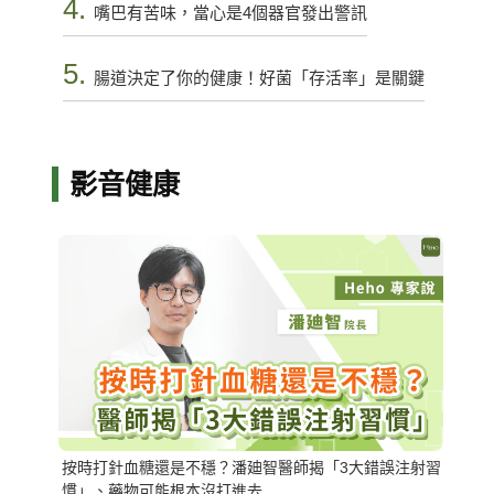
4.
嘴巴有苦味，當心是4個器官發出警訊
5.
腸道決定了你的健康！好菌「存活率」是關鍵
影音健康
按時打針血糖還是不穩？潘廸智醫師揭「3大錯誤注射習
慣」、藥物可能根本沒打進去