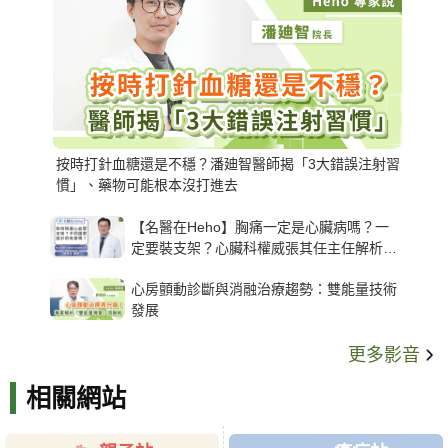
按時打針血糖還是不穩？潘廸智醫師揭「3大錯誤注射習
慣」、藥物可能根本沒打進去
【名醫在Heho】胸痛一定是心臟病嗎？一
定要裝支架？心臟科權威張其任主任解析支
架種類、風險與選擇關鍵
心房顫動診斷與消融治療趨勢：雙能量技術
發展
更多影音
相關網站