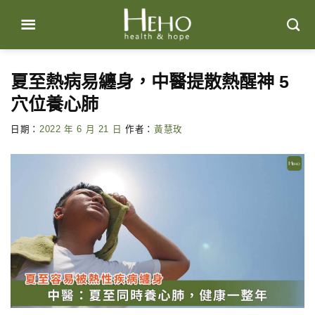
Skip
to
content
夏至熱病易纏身，中醫提散熱醒神 5
穴位養心肺
日期：
2022 年 6 月 21 日
作者：
黃慧玫