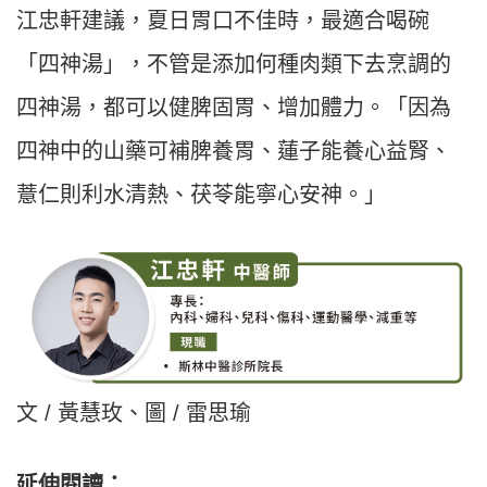
江忠軒建議，夏日胃口不佳時，最適合喝碗
「四神湯」，不管是添加何種肉類下去烹調的
四神湯，都可以健脾固胃、增加體力。「因為
四神中的山藥可補脾養胃、蓮子能養心益腎、
薏仁則利水清熱、茯苓能寧心安神。」
文 / 黃慧玫、圖 / 雷思瑜
延伸閱讀：