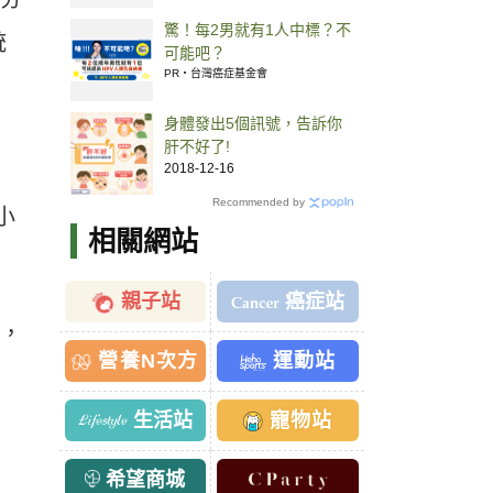
驚！每2男就有1人中標？不
統
可能吧？
PR・台灣癌症基金會
身體發出5個訊號，告訴你
肝不好了!
2018-12-16
Recommended by
小
相關網站
親子站
癌症站
烈，
營養N次方
運動站
生活站
寵物站
希望商城