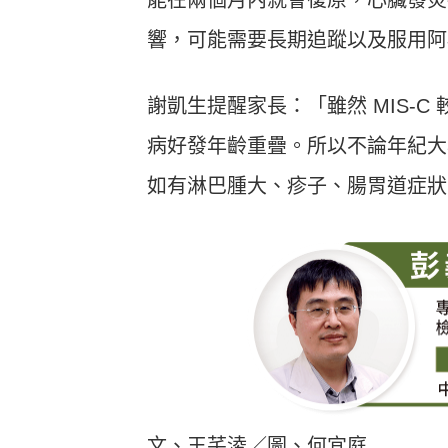
響，可能需要長期追蹤以及服用阿
謝凱生提醒家長：「雖然 MIS-
病好發年齡重疊。所以不論年紀大
如有淋巴腫大、疹子、腸胃道症狀
文、王芊淩／圖、何宜庭