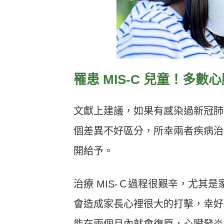
罹患 MIS-C 兒童！多
文獻上建議，如果有感染過新冠肺炎
個差異不好區分，所幸兩者疾病治
開給予。
治療 MIS-Ｃ過程很艱辛，尤其
會造成家長心裡很大的打擊，幸好
能在兩個月內就會復原，心臟發炎