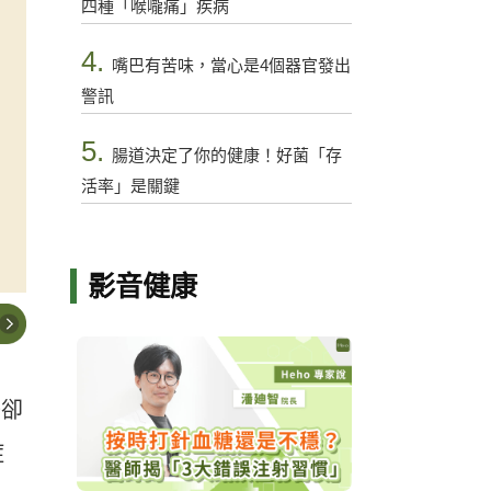
四種「喉嚨痛」疾病
4.
嘴巴有苦味，當心是4個器官發出
警訊
5.
腸道決定了你的健康！好菌「存
活率」是關鍵
影音健康
子卻
症