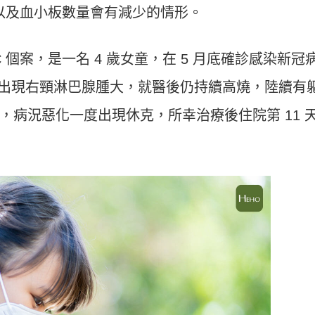
巴球以及血小板數量會有減少的情形。
C 個案，是一名 4 歲女童，在 5 月底確診感染新冠
出現右頸淋巴腺腫大，就醫後仍持續高燒，陸續有
，病況惡化一度出現休克，所幸治療後住院第 11 