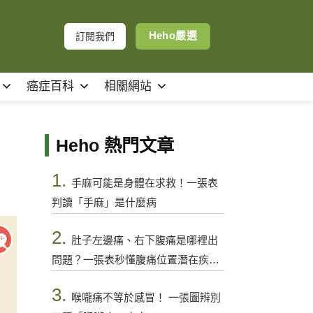
Heho嚴選
訂閱我們
癌症百科
相關網站
Heho 熱門文章
1.
手麻可能是身體在求救！一張表
判讀「手麻」是什麼病
2.
肚子左邊痛、右下腹痛是哪裡出
問題？一張表秒懂腹痛位置潛在疾病
與警訊
3.
喉嚨痛不等於感冒！ 一張圖辨別