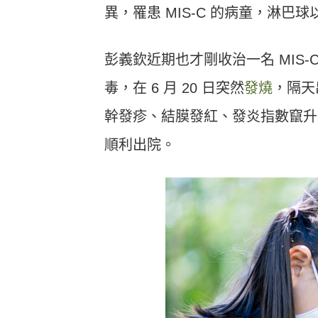
異，罹患 MIS-C 的病童，淋
彭義欽近期也才剛收治一名 MIS-
毒，在 6 月 20 日突然
發燒
，隔天
幹發疹、結膜發紅、發炎指數竄升
順利出院。