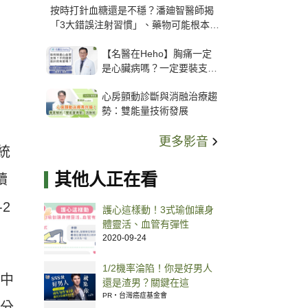
按時打針血糖還是不穩？潘廸智醫師揭
「3大錯誤注射習慣」、藥物可能根本沒
打進去
【名醫在Heho】胸痛一定
是心臟病嗎？一定要裝支
架？心臟科權威張其任主任
心房顫動診斷與消融治療趨
解析支架種類、風險與選擇
勢：雙能量技術發展
關鍵
更多影音
統
其他人正在看
續
2
護心這樣動！3式瑜伽讓身
體靈活、血管有彈性
2020-09-24
1/2機率淪陷！你是好男人
波中
還是渣男？關鍵在這
PR・台灣癌症基金會
三分