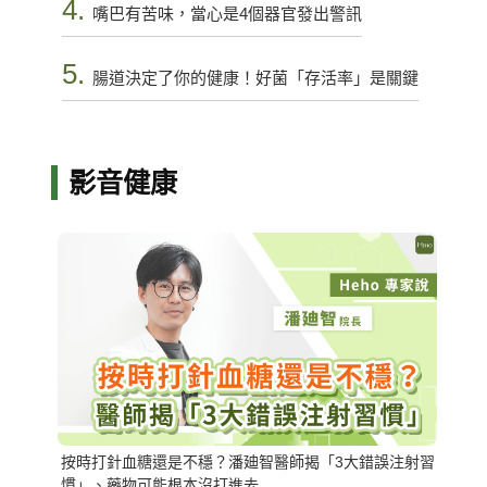
4.
嘴巴有苦味，當心是4個器官發出警訊
5.
腸道決定了你的健康！好菌「存活率」是關鍵
影音健康
按時打針血糖還是不穩？潘廸智醫師揭「3大錯誤注射習
慣」、藥物可能根本沒打進去