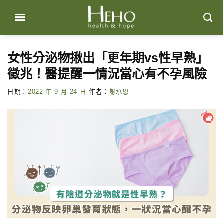
Skip
to
content
女性分泌物揪出「更年期vs性早熟」
徵兆！醫提醒一情況當心有不孕風險
日期：
2022 年 9 月 24 日
作者：
謝承恩