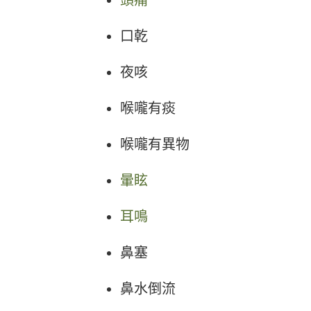
頭痛
口乾
夜咳
喉嚨有痰
喉嚨有異物
暈眩
耳鳴
鼻塞
鼻水倒流