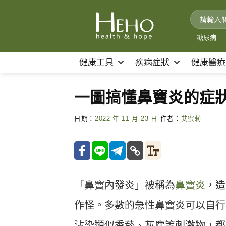
Skip
to
content
糖尿病
｜
健康工具
疾病症狀
健康醫療
一圖搞懂鼻竇炎的症
日期：
2022 年 11 月 23 日
作者：
艾蜜莉
「鼻竇內發炎」被稱為
鼻竇炎
，造
作怪。多數的急性鼻竇炎可以自行
沾染類似香菸、灰塵等刺激物，都