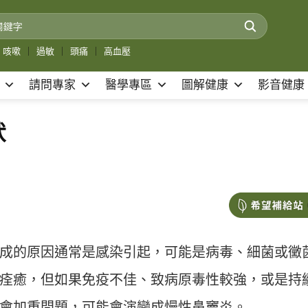
咳嗽
｜
過敏
｜
頭痛
｜
高血壓
請問專家
醫學專區
圖解健康
影音健康
狀
成的原因通常是感染引起，可能是病毒、細菌或黴
痊癒，但如果免疫不佳、致病原毒性較強，或是持
會加重問題，可能會演變成慢性鼻竇炎。