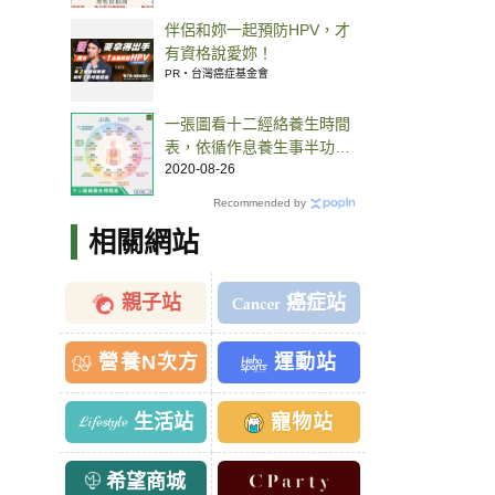
伴侶和妳一起預防HPV，才
有資格說愛妳！
PR・台灣癌症基金會
一張圖看十二經絡養生時間
表，依循作息養生事半功
倍！
2020-08-26
Recommended by
相關網站
親子站
癌症站
營養N次方
運動站
生活站
寵物站
希望商城