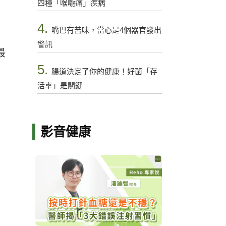
四種「喉嚨痛」疾病
4.
嘴巴有苦味，當心是4個器官發出
、
警訊
最
5.
腸道決定了你的健康！好菌「存
活率」是關鍵
影音健康