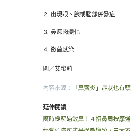
出現眼、臉或腦部併發症
鼻瘜肉變化
黴菌感染
圖／艾蜜莉
內容來源：
「鼻竇炎」症狀也有頭
延伸閱讀
隨時緩解過敏鼻！４招鼻周按摩通
經常頭痛可能是過敏導致，三大不