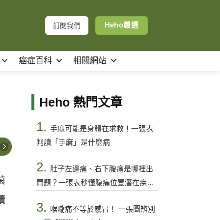
Heho嚴選
訂閱我們
癌症百科
相關網站
Heho 熱門文章
1.
手麻可能是身體在求救！一張表
判讀「手麻」是什麼病
2.
肚子左邊痛、右下腹痛是哪裡出
菌
問題？一張表秒懂腹痛位置潛在疾病
與警訊
續
3.
喉嚨痛不等於感冒！ 一張圖辨別