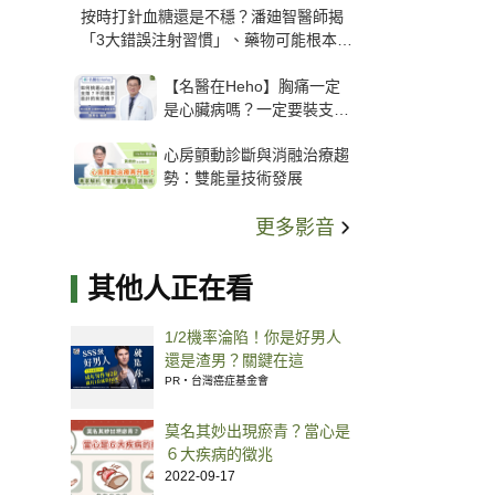
按時打針血糖還是不穩？潘廸智醫師揭
「3大錯誤注射習慣」、藥物可能根本沒
打進去
【名醫在Heho】胸痛一定
是心臟病嗎？一定要裝支
架？心臟科權威張其任主任
心房顫動診斷與消融治療趨
解析支架種類、風險與選擇
勢：雙能量技術發展
關鍵
更多影音
其他人正在看
1/2機率淪陷！你是好男人
還是渣男？關鍵在這
PR・台灣癌症基金會
莫名其妙出現瘀青？當心是
６大疾病的徵兆
2022-09-17