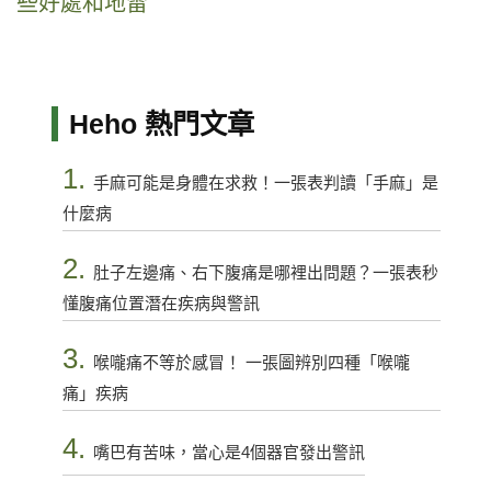
些好處和地雷
Heho 熱門文章
1.
手麻可能是身體在求救！一張表判讀「手麻」是
什麼病
2.
肚子左邊痛、右下腹痛是哪裡出問題？一張表秒
懂腹痛位置潛在疾病與警訊
3.
喉嚨痛不等於感冒！ 一張圖辨別四種「喉嚨
痛」疾病
4.
嘴巴有苦味，當心是4個器官發出警訊