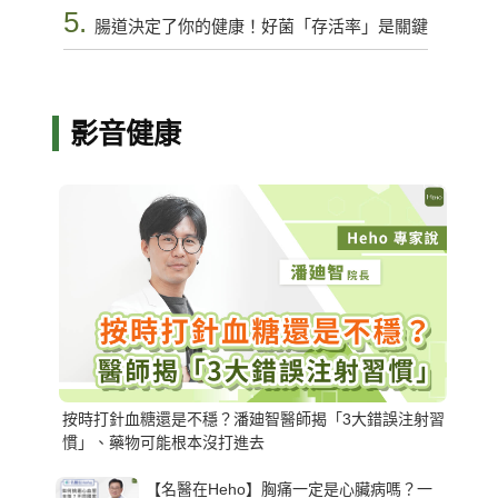
5.
腸道決定了你的健康！好菌「存活率」是關鍵
影音健康
按時打針血糖還是不穩？潘廸智醫師揭「3大錯誤注射習
慣」、藥物可能根本沒打進去
【名醫在Heho】胸痛一定是心臟病嗎？一