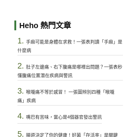
Heho 熱門文章
1.
手麻可能是身體在求救！一張表判讀「手麻」是
什麼病
2.
肚子左邊痛、右下腹痛是哪裡出問題？一張表秒
懂腹痛位置潛在疾病與警訊
3.
喉嚨痛不等於感冒！ 一張圖辨別四種「喉嚨
痛」疾病
4.
嘴巴有苦味，當心是4個器官發出警訊
5.
腸道決定了你的健康！好菌「存活率」是關鍵