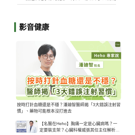
影音健康
按時打針血糖還是不穩？潘廸智醫師揭「3大錯誤注射習
慣」、藥物可能根本沒打進去
【名醫在Heho】胸痛一定是心臟病嗎？一
定要裝支架？心臟科權威張其任主任解析支