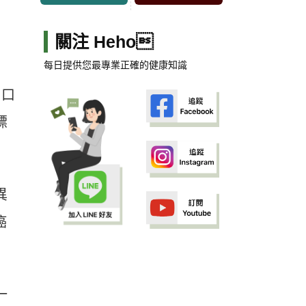
關注 Heho
每日提供您最專業正確的健康知識
」口
標
異
癌
一