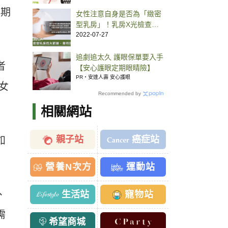
早期
女性注意自身是否為「緻密
型乳房」！乳房X光檢查檢
查仍不夠
2022-07-27
追劇追太久 護眼保單要入手
者
【安心護眼定期眼睛險】
PR・安達人壽 安心護眼
女
Recommended by
相關網站
親子站
癌症站
如
營養N次方
運動站
、
生活站
寵物站
需
希望商城