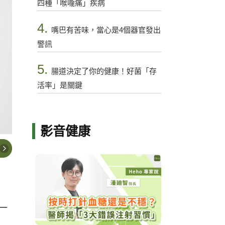
四種「喉嚨痛」疾病
4.
嘴巴有苦味，當心是4個器官發出
警訊
5.
腸道決定了你的健康！好菌「存
活率」是關鍵
影音健康
一