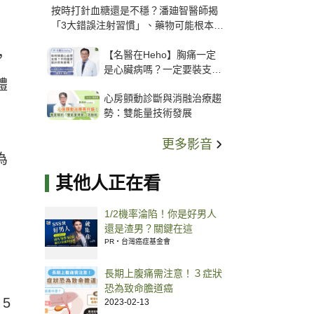
按時打針血糖還是不穩？潘廸智醫師揭
「3大錯誤注射習慣」、藥物可能根本沒
打進去
【名醫在Heho】胸痛一定
，
是心臟病嗎？一定要裝支
體
架？心臟科權威張其任主任
心房顫動診斷與消融治療趨
解析支架種類、風險與選擇
勢：雙能量技術發展
關鍵
更多影音
為
其他人正在看
1/2機率淪陷！你是好男人
還是渣男？關鍵在這
PR・台灣癌症基金會
長期上腹痛需注意！３症狀
恐為致命膽道癌
5
2023-02-13