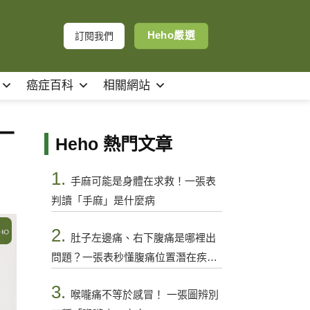
Heho嚴選
訂閱我們
癌症百科
相關網站
一
Heho 熱門文章
1.
手麻可能是身體在求救！一張表
判讀「手麻」是什麼病
2.
肚子左邊痛、右下腹痛是哪裡出
問題？一張表秒懂腹痛位置潛在疾病
與警訊
3.
喉嚨痛不等於感冒！ 一張圖辨別