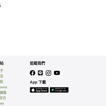
5
站
追蹤我們
親子
生活
癌症
App 下載
ports
討論版
 次方
ets