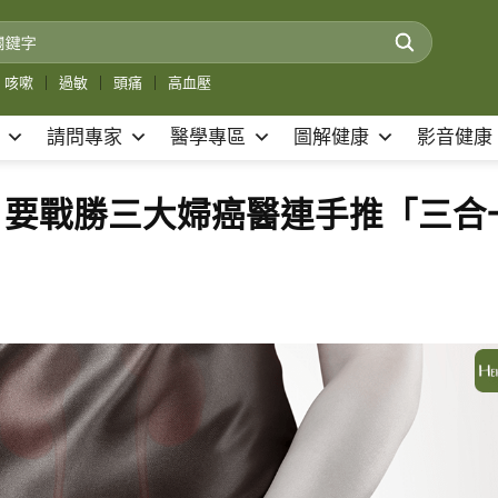
咳嗽
｜
過敏
｜
頭痛
｜
高血壓
請問專家
醫學專區
圖解健康
影音健康
！要戰勝三大婦癌醫連手推「三合