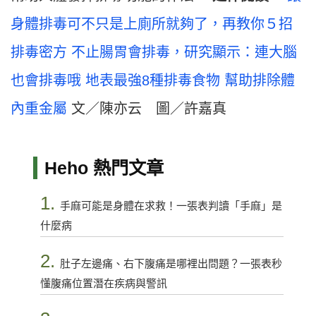
身體排毒可不只是上廁所就夠了，再教你５招
排毒密方
不止腸胃會排毒，研究顯示：連大腦
也會排毒哦
地表最強8種排毒食物 幫助排除體
內重金屬
文／陳亦云 圖／許嘉真
Heho 熱門文章
1.
手麻可能是身體在求救！一張表判讀「手麻」是
什麼病
2.
肚子左邊痛、右下腹痛是哪裡出問題？一張表秒
懂腹痛位置潛在疾病與警訊