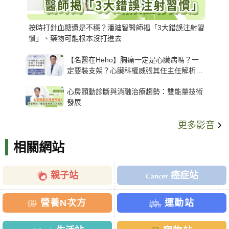
按時打針血糖還是不穩？潘廸智醫師揭「3大錯誤注射習
慣」、藥物可能根本沒打進去
【名醫在Heho】胸痛一定是心臟病嗎？一
定要裝支架？心臟科權威張其任主任解析支
架種類、風險與選擇關鍵
心房顫動診斷與消融治療趨勢：雙能量技術
發展
更多影音
相關網站
親子站
癌症站
營養N次方
運動站