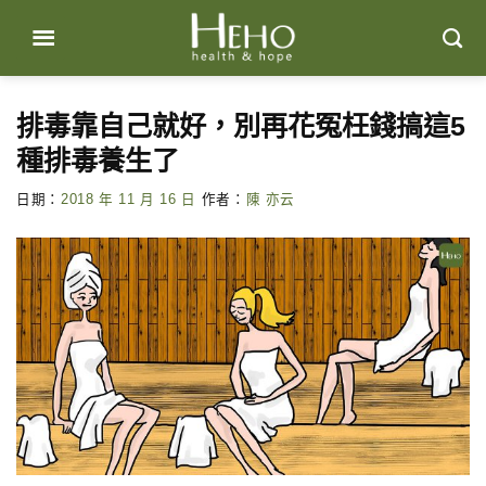
Skip
to
content
排毒靠自己就好，別再花冤枉錢搞這5
種排毒養生了
日期：
2018 年 11 月 16 日
作者：
陳 亦云