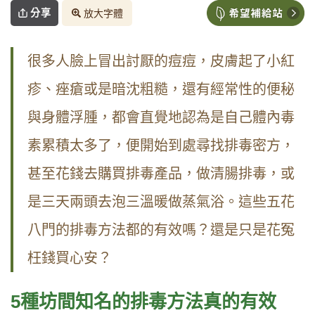
分享
放大字體
很多人臉上冒出討厭的痘痘，皮膚起了小紅
疹、痤瘡或是暗沈粗糙，還有經常性的便秘
與身體浮腫，都會直覺地認為是自己體內毒
素累積太多了，便開始到處尋找排毒密方，
甚至花錢去購買排毒產品，做清腸排毒，或
是三天兩頭去泡三溫暖做蒸氣浴。這些五花
八門的排毒方法都的有效嗎？還是只是花冤
枉錢買心安？
5
種坊間知名的排毒方法真的有效