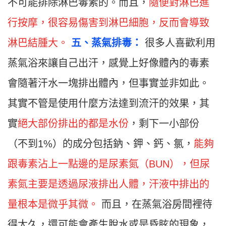
不可能排除淋巴毒素的。而且，
隨便對淋巴進
行按摩，很容易傷害到淋巴細胞，反而會導致
淋巴結腫大。
五
、
蒸氣排毒：
很多人喜歡利用
蒸氣浴來讓自己出汗，感覺上好像體內的毒素
會隨著汗水一塊排出體內，但事實並非如此。
其實不管是使用什麼方法達到流汗的效果，其
實
絕大部份排出的都是水份
，剩下一小部份
（不到1%）的成分包括鈉、鉀、鈣、氯，
能夠
跟毒素沾上一點邊的是尿素氮（BUN），但尿
素氮主要是透過尿液排出人體，汗液中排出的
量根本是微乎其微。
而且，在蒸氣浴房間裡待
得太久，還可能會產生脫水或是昏眩的現象，