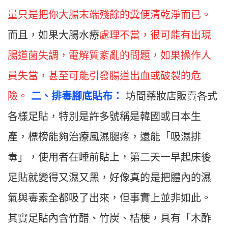
量只是把你大腸末端殘餘的糞便清乾淨而已。
而且，如果大腸水療
處理不當，很可能有出現
腸道菌失調，電解質紊亂的問題，如果操作人
員失當，甚至可能引發腸道出血或破裂的危
險。
二
、
排毒腳底貼布：
坊間藥妝店販賣各式
各樣足貼，特別是許多號稱是韓國或日本生
產，標榜能夠治療風濕腿疼，還能「吸濕排
毒」，使用者在睡前貼上，第二天一早起床後
足貼就變得又濕又黑，好像真的是把體內的濕
氣與毒素全都吸了出來，但事實上並非如此。
其實足貼內含竹醋、竹炭、桔梗，具有「木酢