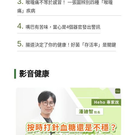
3.
喉嚨痛不等於感冒！ 一張圖辨別四種「喉嚨
痛」疾病
4.
嘴巴有苦味，當心是4個器官發出警訊
5.
腸道決定了你的健康！好菌「存活率」是關鍵
影音健康