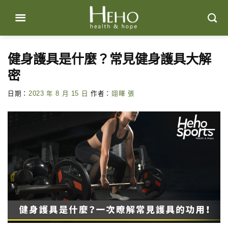
Skip
to
content
健身護具是什麼？常見健身護具大解
密
日期：
2023 年 8 月 15 日
作者：
翊暉 張