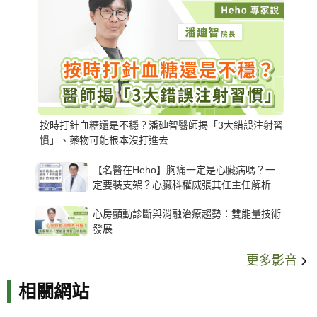
按時打針血糖還是不穩？潘廸智醫師揭「3大錯誤注射習
慣」、藥物可能根本沒打進去
【名醫在Heho】胸痛一定是心臟病嗎？一
定要裝支架？心臟科權威張其任主任解析支
架種類、風險與選擇關鍵
心房顫動診斷與消融治療趨勢：雙能量技術
發展
更多影音
相關網站