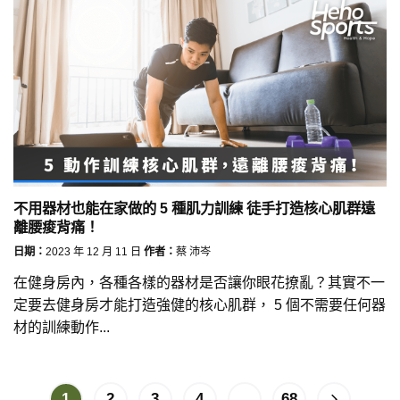
不用器材也能在家做的 5 種肌力訓練 徒手打造核心肌群遠
離腰痠背痛！
日期：
2023 年 12 月 11 日
作者：
蔡 沛岑
在健身房內，各種各樣的器材是否讓你眼花撩亂？其實不一
定要去健身房才能打造強健的核心肌群， 5 個不需要任何器
材的訓練動作...
1
2
3
4
...
68