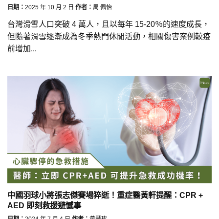
日期：
2025 年 10 月 2 日
作者：
周 佩怡
台灣滑雪人口突破 4 萬人，且以每年 15-20％的速度成長，
但隨著滑雪逐漸成為冬季熱門休閒活動，相關傷害案例較疫
前增加...
中國羽球小將張志傑賽場猝逝！重症醫黃軒提醒：CPR +
AED 即刻救援避憾事
日期：
2024 年 7 月 4 日
作者：
黃慧玫