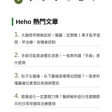
Heho 熱門文章
1.
大腸癌早期無症狀！醫籲：定期做 1 事才能早發
現、早治療，有機會控制
2.
手麻可能是身體在求救！一張表判讀「手麻」是
什麼病
3.
肚子左邊痛、右下腹痛是哪裡出問題？一張表秒
懂腹痛位置潛在疾病與警訊
4.
膝蓋退化一定要開刀嗎？醫師解析退化性膝關節
炎的日常保健與治療選項