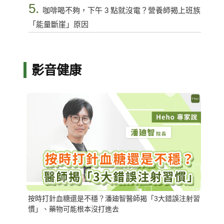
5.
咖啡喝不夠，下午 3 點就沒電？營養師揭上班族
「能量斷崖」原因
影音健康
按時打針血糖還是不穩？潘廸智醫師揭「3大錯誤注射習
慣」、藥物可能根本沒打進去