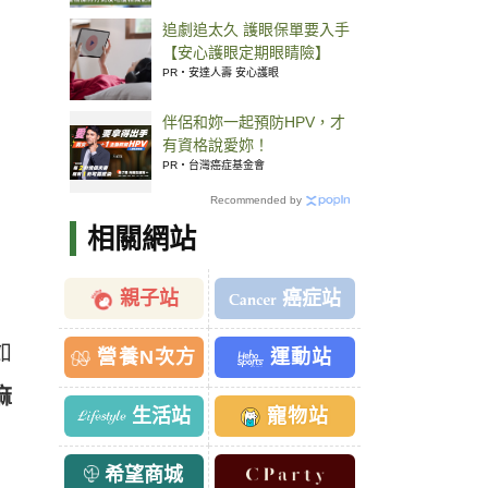
追劇追太久 護眼保單要入手
【安心護眼定期眼睛險】
PR・安達人壽 安心護眼
伴侶和妳一起預防HPV，才
有資格說愛妳！
PR・台灣癌症基金會
Recommended by
相關網站
親子站
癌症站
如
營養N次方
運動站
麻
生活站
寵物站
希望商城