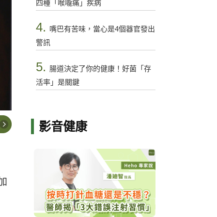
四種「喉嚨痛」疾病
4.
嘴巴有苦味，當心是4個器官發出
警訊
5.
腸道決定了你的健康！好菌「存
活率」是關鍵
影音健康
加