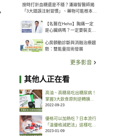
按時打針血糖還是不穩？潘廸智醫師揭
「3大錯誤注射習慣」、藥物可能根本沒
，
打進去
【名醫在Heho】胸痛一定
是心臟病嗎？一定要裝支
架？心臟科權威張其任主任
心房顫動診斷與消融治療趨
解析支架種類、風險與選擇
勢：雙能量技術發展
關鍵
更多影音
其他人正在看
高油、高糖易吃出糖尿病！
掌握3大飲食原則逆轉胰島
素阻抗
2022-09-23
優格可以加熱吃？日本流行
「溫優格減肥法」這樣吃調
整體態
2023-01-09