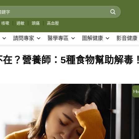
咳嗽
｜
過敏
｜
頭痛
｜
高血壓
請問專家
醫學專區
圖解健康
影音健康
不在？營養師：5種食物幫助解毒