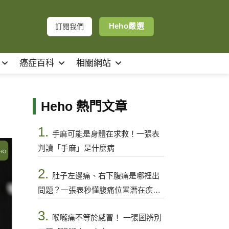
Heho嚴選
訂閱我們
癌症百科
相關網站
！
Heho 熱門文章
1.
手麻可能是身體在求救！一張表
判讀「手麻」是什麼病
2.
肚子左邊痛、右下腹痛是哪裡出
問題？一張表秒懂腹痛位置潛在疾病
與警訊
3.
喉嚨痛不等於感冒！ 一張圖辨別