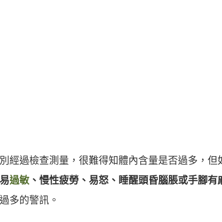
別經過檢查測量，很難得知體內含量是否過多，但
易
過敏
、慢性疲勞、易怒、睡醒頭昏腦脹或手腳有
過多的警訊。