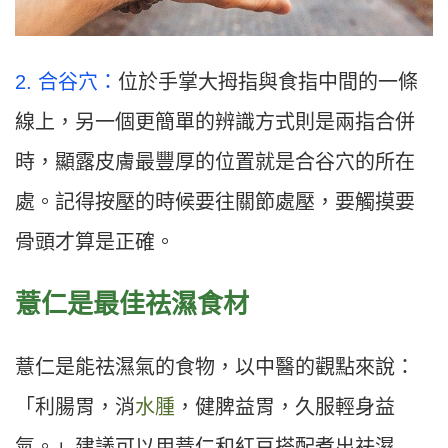
2. 合谷穴：
位於手掌大拇指與食指中間的一條
線上，另一個更簡單的辨識方式則是兩指合併
時，顯露皮膚最豐厚的位置就是合谷穴的所在
處。記得按壓的時候要往關節處壓，要觸摸要
骨頭才算是正確。
薏仁是最佳祛濕食材
薏仁是能祛濕氣的食物，以中醫的觀點來說：
「利腸胃，消
水腫
，健脾益胃，久服輕身益
氣。」建議可以用薏仁和紅豆搭配煮出祛濕