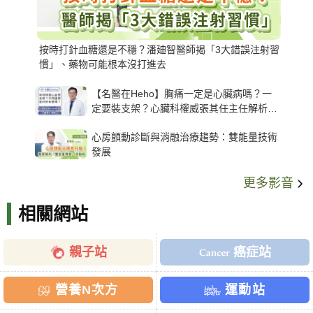
按時打針血糖還是不穩？潘廸智醫師揭「3大錯誤注射習
慣」、藥物可能根本沒打進去
【名醫在Heho】胸痛一定是心臟病嗎？一
定要裝支架？心臟科權威張其任主任解析支
架種類、風險與選擇關鍵
心房顫動診斷與消融治療趨勢：雙能量技術
發展
更多影音
相關網站
親子站
癌症站
營養N次方
運動站