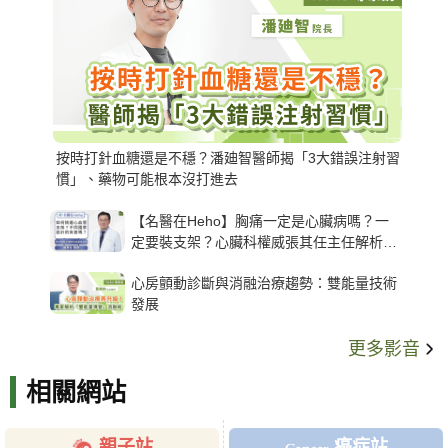
按時打針血糖還是不穩？潘廸智醫師揭「3大錯誤注射習
慣」、藥物可能根本沒打進去
【名醫在Heho】胸痛一定是心臟病嗎？一
定要裝支架？心臟科權威張其任主任解析支
架種類、風險與選擇關鍵
心房顫動診斷與消融治療趨勢：雙能量技術
發展
更多影音
相關網站
親子站
癌症站