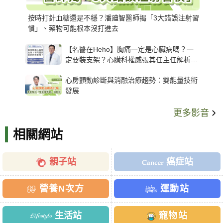
按時打針血糖還是不穩？潘廸智醫師揭「3大錯誤注射習
慣」、藥物可能根本沒打進去
【名醫在Heho】胸痛一定是心臟病嗎？一
定要裝支架？心臟科權威張其任主任解析支
架種類、風險與選擇關鍵
心房顫動診斷與消融治療趨勢：雙能量技術
發展
更多影音
相關網站
親子站
癌症站
營養N次方
運動站
生活站
寵物站