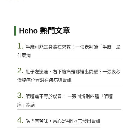
Heho 熱門文章
1.
手麻可能是身體在求救！一張表判讀「手麻」是
什麼病
2.
肚子左邊痛、右下腹痛是哪裡出問題？一張表秒
懂腹痛位置潛在疾病與警訊
3.
喉嚨痛不等於感冒！ 一張圖辨別四種「喉嚨
痛」疾病
4.
嘴巴有苦味，當心是4個器官發出警訊