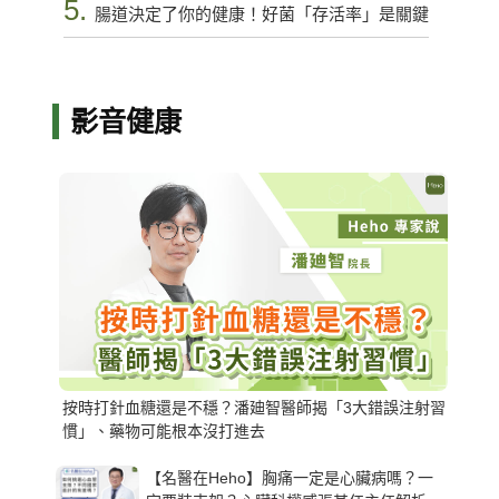
5.
腸道決定了你的健康！好菌「存活率」是關鍵
影音健康
按時打針血糖還是不穩？潘廸智醫師揭「3大錯誤注射習
慣」、藥物可能根本沒打進去
【名醫在Heho】胸痛一定是心臟病嗎？一