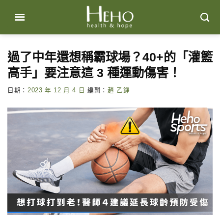
Skip
to
content
過了中年還想稱霸球場？40+的「灌籃
高手」要注意這 3 種運動傷害！
日期：
2023 年 12 月 4 日
編輯：
趙 乙錚