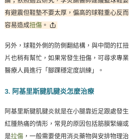
論；依照過去研究，李炎諭醫師建議籃球鞋要
有避震但鞋墊不要太厚，偏高的球鞋重心反而
容易造成
扭傷
。
另外，球鞋外側的防側翻結構，與中間的扛扭
片也稍有幫忙，如果常發生扭傷，可尋求專業
醫療人員進行「腳踝穩定度訓練」。
3. 阿基里斯腱肌腱炎怎麼治療
阿基里斯腱肌腱炎就是在小腿靠近足跟處發生
紅腫熱痛的情形，常見的原因包括筋膜緊繃或
是
拉傷
，一般需要使用消炎藥物與安排物理治