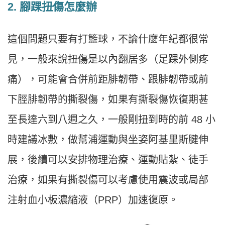
2. 腳踝扭傷怎麼辦
這個問題只要有打籃球，不論什麼年紀都很常
見，一般來說扭傷是以內翻居多（足踝外側疼
痛），可能會合併前距腓韌帶、跟腓韌帶或前
下脛腓韌帶的撕裂傷，如果有撕裂傷恢復期甚
至長達六到八週之久，一般剛扭到時的前 48 小
時建議冰敷，做幫浦運動與坐姿阿基里斯腱伸
展，後續可以安排物理治療、運動貼紮、徒手
治療，如果有撕裂傷可以考慮使用震波或局部
注射血小板濃縮液（PRP）加速復原。