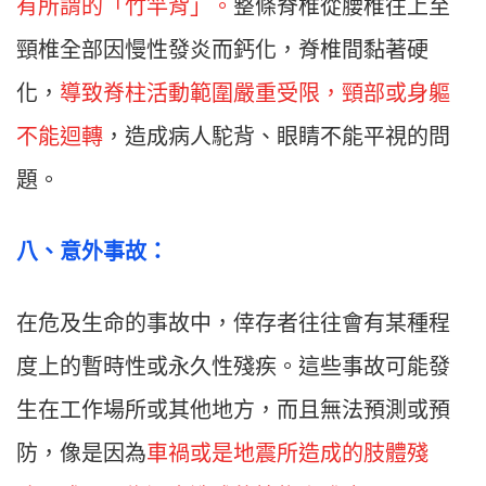
有所謂的「竹竿背」。
整條脊椎從腰椎往上至
頸椎全部因慢性發炎而鈣化，脊椎間黏著硬
化，
導致脊柱活動範圍嚴重受限，頸部或身軀
不能迴轉
，造成病人駝背、眼睛不能平視的問
題。
八
、意外
事故：
在危及生命的事故中，倖存者往往會有某種程
度上的暫時性或永久性殘疾。這些事故可能發
生在工作場所或其他地方，而且無法預測或預
防，像是因為
車禍或是地震所造成的肢體殘