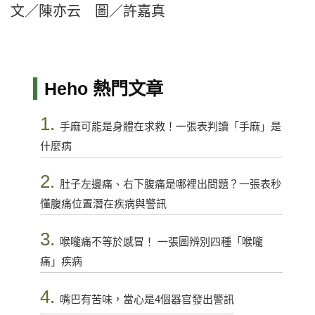
文／陳亦云 圖／許嘉真
Heho 熱門文章
1.
手麻可能是身體在求救！一張表判讀「手麻」是
什麼病
2.
肚子左邊痛、右下腹痛是哪裡出問題？一張表秒
懂腹痛位置潛在疾病與警訊
3.
喉嚨痛不等於感冒！ 一張圖辨別四種「喉嚨
痛」疾病
4.
嘴巴有苦味，當心是4個器官發出警訊