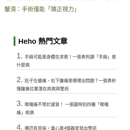
釐清：手術僅能「矯正視力」
Heho 熱門文章
1.
手麻可能是身體在求救！一張表判讀「手麻」是
什麼病
2.
肚子左邊痛、右下腹痛是哪裡出問題？一張表秒
懂腹痛位置潛在疾病與警訊
3.
喉嚨痛不等於感冒！ 一張圖辨別四種「喉嚨
痛」疾病
4.
嘴巴有苦味，當心是4個器官發出警訊