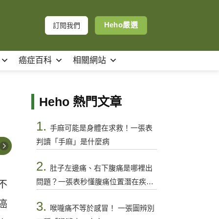
Heho嚴選
訂閱我們
癌症百科
相關網站
Heho 熱門文章
1.
手麻可能是身體在求救！一張表
判讀「手麻」是什麼病
2.
肚子左邊痛、右下腹痛是哪裡出
問題？一張表秒懂腹痛位置潛在疾病
不
與警訊
癌
3.
喉嚨痛不等於感冒！ 一張圖辨別