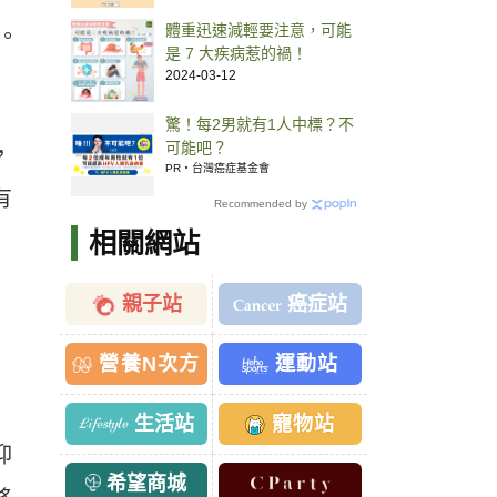
體重迅速減輕要注意，可能
。
是 7 大疾病惹的禍！
2024-03-12
驚！每2男就有1人中標？不
可能吧？
，
PR・台灣癌症基金會
有
Recommended by
相關網站
親子站
癌症站
營養N次方
運動站
生活站
寵物站
抑
希望商城