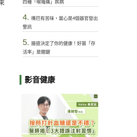
四種「喉嚨痛」疾病
來
4.
嘴巴有苦味，當心是4個器官發出
警訊
5.
腸道決定了你的健康！好菌「存
活率」是關鍵
影音健康