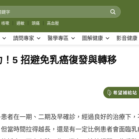
咳嗽
｜
過敏
｜
頭痛
｜
高血壓
請問專家
醫學專區
圖解健康
影音健康
！5 招避免乳癌復發與轉移
多患者在一期、二期及早確診，經過良好的治療下，
，但當時間拉得越長，還是有一定比例患者會面臨乳