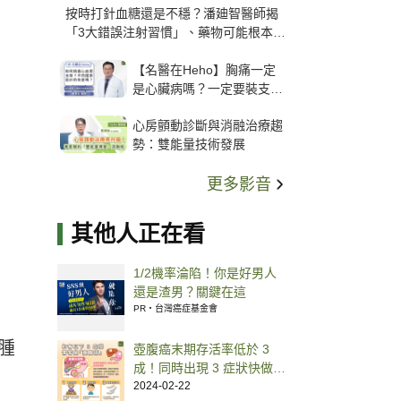
按時打針血糖還是不穩？潘廸智醫師揭
「3大錯誤注射習慣」、藥物可能根本沒
打進去
【名醫在Heho】胸痛一定
是心臟病嗎？一定要裝支
架？心臟科權威張其任主任
心房顫動診斷與消融治療趨
解析支架種類、風險與選擇
勢：雙能量技術發展
關鍵
更多影音
其他人正在看
1/2機率淪陷！你是好男人
還是渣男？關鍵在這
PR・台灣癌症基金會
腫
壺腹癌末期存活率低於 3
成！同時出現 3 症狀快做胃
鏡檢查
2024-02-22