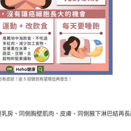
必有症狀！這 5 招做到有望降低再發生！
邊乳房、同側胸壁肌肉、皮膚、同側腋下淋巴結再長