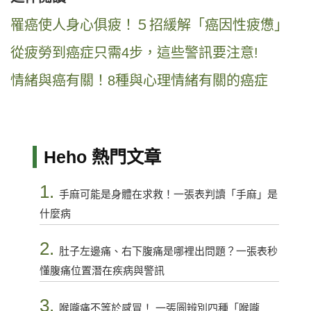
罹癌使人身心俱疲！５招緩解「癌因性疲憊」
從疲勞到癌症只需4步，這些警訊要注意!
情緒與癌有關！8種與心理情緒有關的癌症
Heho 熱門文章
1.
手麻可能是身體在求救！一張表判讀「手麻」是
什麼病
2.
肚子左邊痛、右下腹痛是哪裡出問題？一張表秒
懂腹痛位置潛在疾病與警訊
3.
喉嚨痛不等於感冒！ 一張圖辨別四種「喉嚨