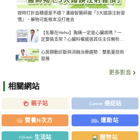
按時打針血糖還是不穩？潘廸智醫師揭「3大錯誤注射習
慣」、藥物可能根本沒打進去
【名醫在Heho】胸痛一定是心臟病嗎？一
定要裝支架？心臟科權威張其任主任解析支
架種類、風險與選擇關鍵
心房顫動診斷與消融治療趨勢：雙能量技術
發展
更多影音
相關網站
親子站
癌症站
營養N次方
運動站
生活站
寵物站