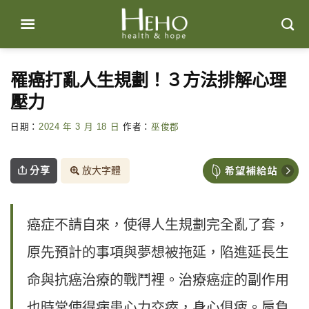
Skip
to
content
罹癌打亂人生規劃！３方法排解心理
壓力
日期：
2024 年 3 月 18 日
作者：
巫俊郡
分享
放大字體
癌症不請自來，使得人生規劃完全亂了套，
原先預計的事項與夢想被拖延，陷進延長生
命與抗癌治療的戰鬥裡。治療癌症的副作用
也時常使得病患心力交瘁，身心俱疲。肩負