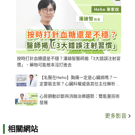
按時打針血糖還是不穩？潘廸智醫師揭「3大錯誤注射習
慣」、藥物可能根本沒打進去
【名醫在Heho】胸痛一定是心臟病嗎？一
定要裝支架？心臟科權威張其任主任解析支
架種類、風險與選擇關鍵
心房顫動診斷與消融治療趨勢：雙能量技術
發展
更多影音
相關網站