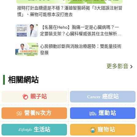
按時打針血糖還是不穩？潘廸智醫師揭「3大錯誤注射習
慣」、藥物可能根本沒打進去
【名醫在Heho】胸痛一定是心臟病嗎？一
定要裝支架？心臟科權威張其任主任解析支
架種類、風險與選擇關鍵
心房顫動診斷與消融治療趨勢：雙能量技術
發展
更多影音
相關網站
親子站
癌症站
營養N次方
運動站
生活站
寵物站