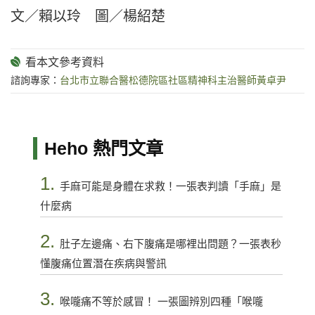
文／賴以玲 圖／楊紹楚
諮詢專家：
台北市立聯合醫松德院區社區精神科主治醫師黃卓尹
Heho 熱門文章
1.
手麻可能是身體在求救！一張表判讀「手麻」是
什麼病
2.
肚子左邊痛、右下腹痛是哪裡出問題？一張表秒
懂腹痛位置潛在疾病與警訊
3.
喉嚨痛不等於感冒！ 一張圖辨別四種「喉嚨