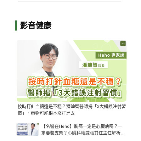
影音健康
按時打針血糖還是不穩？潘廸智醫師揭「3大錯誤注射習
慣」、藥物可能根本沒打進去
【名醫在Heho】胸痛一定是心臟病嗎？一
定要裝支架？心臟科權威張其任主任解析支
架種類、風險與選擇關鍵