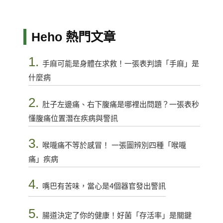
Heho 熱門文章
1.
手麻可能是身體在求救！一張表判讀「手麻」是
什麼病
2.
肚子左邊痛、右下腹痛是哪裡出問題？一張表秒
懂腹痛位置潛在疾病與警訊
3.
喉嚨痛不等於感冒！ 一張圖辨別四種「喉嚨
痛」疾病
4.
嘴巴有苦味，當心是4個器官發出警訊
5.
腸道決定了你的健康！好菌「存活率」是關鍵