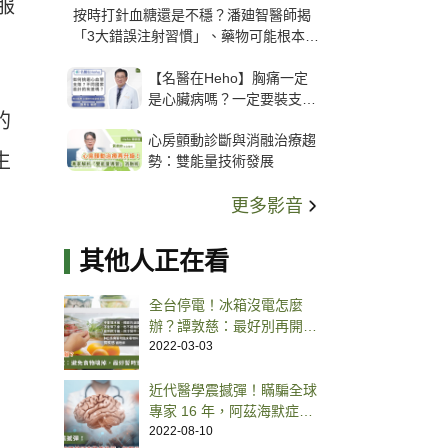
服
按時打針血糖還是不穩？潘廸智醫師揭
「3大錯誤注射習慣」、藥物可能根本沒
打進去
【名醫在Heho】胸痛一定
是心臟病嗎？一定要裝支
的
架？心臟科權威張其任主任
心房顫動診斷與消融治療趨
解析支架種類、風險與選擇
生
勢：雙能量技術發展
關鍵
更多影音
其他人正在看
全台停電！冰箱沒電怎麼
辦？譚敦慈：最好別再開冰
箱
2022-03-03
近代醫學震撼彈！瞞騙全球
專家 16 年，阿茲海默症關
鍵研究驚傳造假
2022-08-10