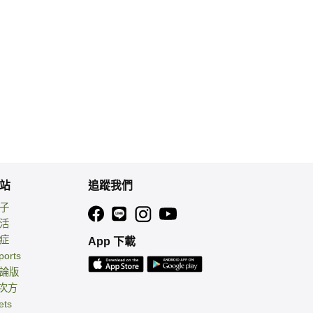
站
追蹤我們
親子
生活
癌症
App 下載
ports
討論版
 次方
ets