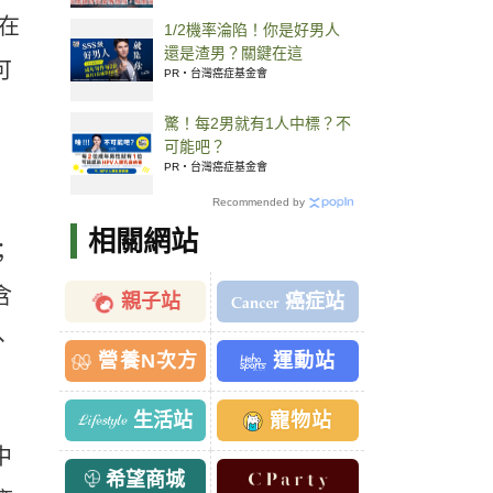
在
1/2機率淪陷！你是好男人
還是渣男？關鍵在這
可
PR・台灣癌症基金會
驚！每2男就有1人中標？不
可能吧？
PR・台灣癌症基金會
Recommended by
相關網站
；
含
親子站
癌症站
、
營養N次方
運動站
生活站
寵物站
中
希望商城