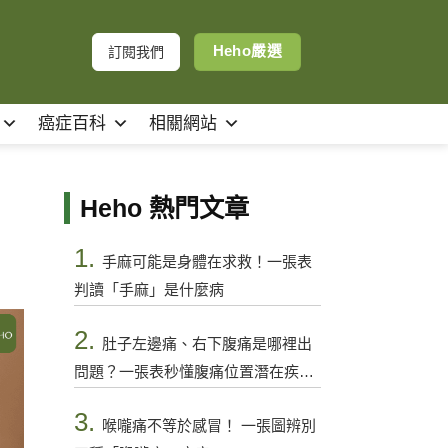
Heho嚴選
訂閱我們
癌症百科
相關網站
Heho 熱門文章
1.
手麻可能是身體在求救！一張表
判讀「手麻」是什麼病
2.
肚子左邊痛、右下腹痛是哪裡出
問題？一張表秒懂腹痛位置潛在疾病
與警訊
3.
喉嚨痛不等於感冒！ 一張圖辨別