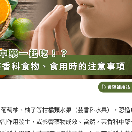
了葡萄柚、柚子等柑橘類水果（芸香科水果），恐造
物副作用發生，或影響藥物成效。當然，芸香科中藥