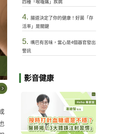
四種「喉嚨痛」疾病
4.
腸道決定了你的健康！好菌「存
活率」是關鍵
5.
嘴巴有苦味，當心是4個器官發出
警訊
影音健康
成
也