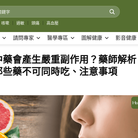
咳嗽
｜
過敏
｜
頭痛
｜
高血壓
請問專家
醫學專區
圖解健康
影音健康
中藥會產生嚴重副作用？藥師解析
那些藥不可同時吃、注意事項