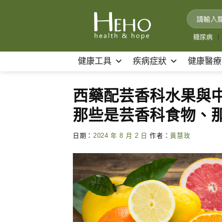
Skip
to
content
糖尿病
｜
健康工具
疾病症狀
健康醫療
西藥配芸香科水果與
那些是芸香科食物、
日期：
2024 年 8 月 2 日
作者：
黃慧玫