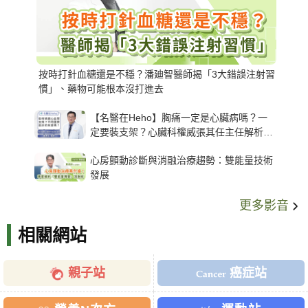
按時打針血糖還是不穩？潘廸智醫師揭「3大錯誤注射習
慣」、藥物可能根本沒打進去
【名醫在Heho】胸痛一定是心臟病嗎？一
定要裝支架？心臟科權威張其任主任解析支
架種類、風險與選擇關鍵
心房顫動診斷與消融治療趨勢：雙能量技術
發展
更多影音
相關網站
親子站
癌症站