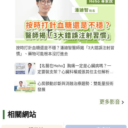
按時打針血糖還是不穩？潘廸智醫師揭「3大錯誤注射習
慣」、藥物可能根本沒打進去
【名醫在Heho】胸痛一定是心臟病嗎？一
定要裝支架？心臟科權威張其任主任解析支
架種類、風險與選擇關鍵
心房顫動診斷與消融治療趨勢：雙能量技術
發展
更多影音
相關網站