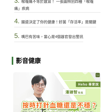
3.
喉嚨痛不等於感冒！ 一張圖辨別四種「喉嚨
痛」疾病
4.
腸道決定了你的健康！好菌「存活率」是關鍵
5.
嘴巴有苦味，當心是4個器官發出警訊
影音健康