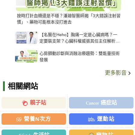
按時打針血糖還是不穩？潘廸智醫師揭「3大錯誤注射習
慣」、藥物可能根本沒打進去
【名醫在Heho】胸痛一定是心臟病嗎？一
定要裝支架？心臟科權威張其任主任解析支
架種類、風險與選擇關鍵
心房顫動診斷與消融治療趨勢：雙能量技術
發展
更多影音
相關網站
親子站
癌症站
營養N次方
運動站