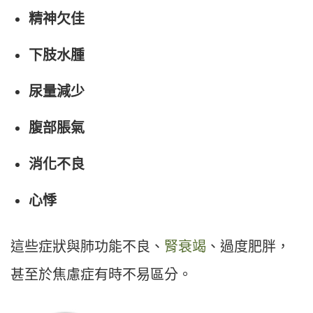
精神欠佳
下肢水腫
尿量減少
腹部脹氣
消化不良
心悸
這些症狀與肺功能不良、
腎衰竭
、過度肥胖，
甚至於焦慮症有時不易區分。