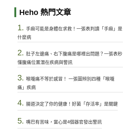
Heho 熱門文章
1.
手麻可能是身體在求救！一張表判讀「手麻」是
什麼病
2.
肚子左邊痛、右下腹痛是哪裡出問題？一張表秒
懂腹痛位置潛在疾病與警訊
3.
喉嚨痛不等於感冒！ 一張圖辨別四種「喉嚨
痛」疾病
4.
腸道決定了你的健康！好菌「存活率」是關鍵
5.
嘴巴有苦味，當心是4個器官發出警訊