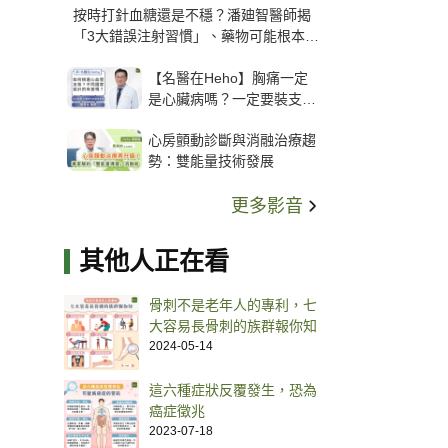
按時打針血糖還是不穩？潘廸智醫師揭
「3大錯誤注射習慣」、藥物可能根本沒
打進去
【名醫在Heho】胸痛一定
是心臟病嗎？一定要裝支
架？心臟科權威張其任主任
心房顫動診斷與消融治療趨
解析支架種類、風險與選擇
勢：雙能量技術發展
關鍵
更多影音
其他人正在看
骨刺不是老年人的專利，七
大容易長骨刺的族群報你知
2024-05-14
這六種症狀反覆發生，恐為
癌症徵兆
2023-07-18