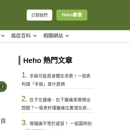
Heho嚴選
訂閱我們
癌症百科
相關網站
Heho 熱門文章
1.
手麻可能是身體在求救！一張表
判讀「手麻」是什麼病
2.
肚子左邊痛、右下腹痛是哪裡出
問題？一張表秒懂腹痛位置潛在疾病
與警訊
不良
3.
喉嚨痛不等於感冒！ 一張圖辨別