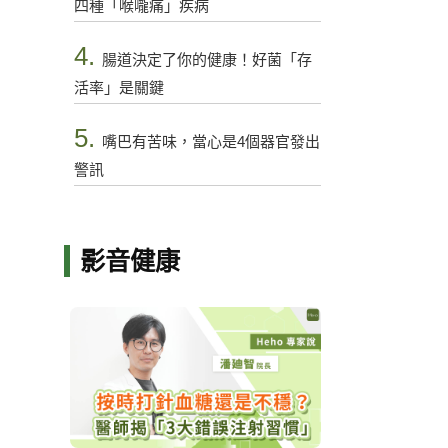
四種「喉嚨痛」疾病
4.
腸道決定了你的健康！好菌「存
活率」是關鍵
5.
嘴巴有苦味，當心是4個器官發出
警訊
影音健康