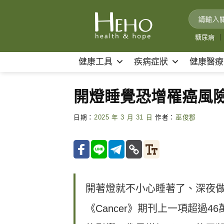
Skip
to
content
糖尿病
｜
健康工具
疾病症狀
健康醫療
開燈睡覺恐增罹癌風
日期：
2025 年 3 月 31 日
作者：
巫俊郡
開著燈就不小心睡著了、深夜
《Cancer》期刊上一項超過