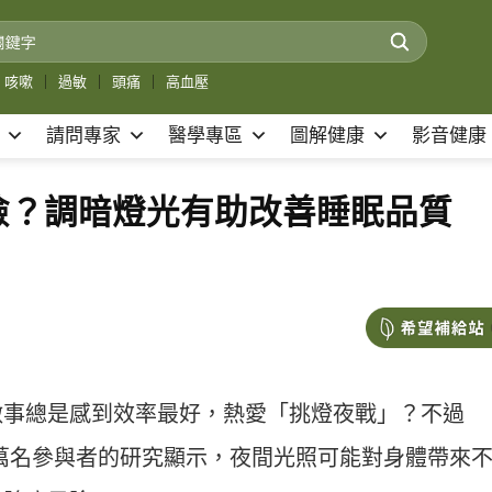
咳嗽
｜
過敏
｜
頭痛
｜
高血壓
請問專家
醫學專區
圖解健康
影音健康
險？調暗燈光有助改善睡眠品質
做事總是感到效率最好，熱愛「挑燈夜戰」？不過
46萬名參與者的研究顯示，夜間光照可能對身體帶來