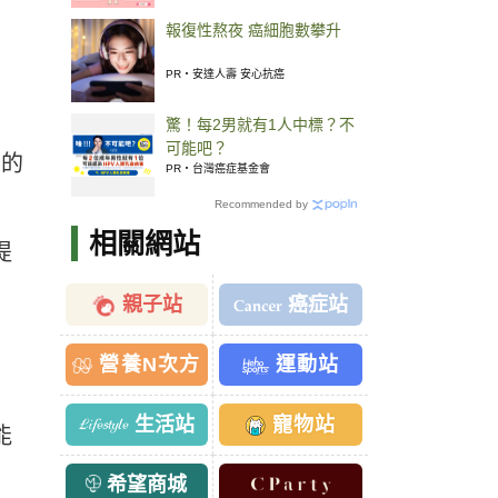
報復性熬夜 癌細胞數攀升
PR・安達人壽 安心抗癌
驚！每2男就有1人中標？不
可能吧？
刊的
PR・台灣癌症基金會
Recommended by
相關網站
提
親子站
癌症站
營養N次方
運動站
生活站
寵物站
能
希望商城