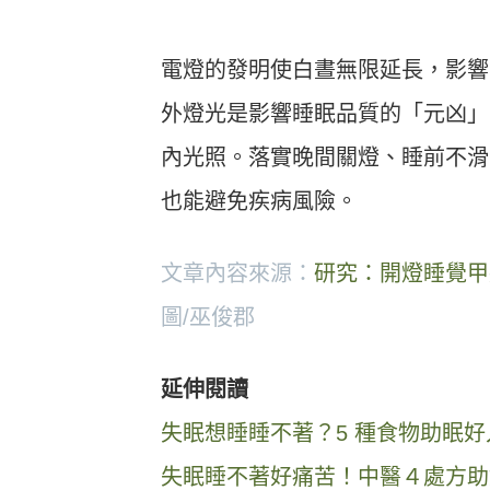
電燈的發明使白晝無限延長，影響
外燈光是影響睡眠品質的「元凶」
內光照。落實晚間關燈、睡前不滑
也能避免疾病風險。
文章內容來源：
研究：開燈睡覺甲
圖/巫俊郡
延伸閱讀
失眠想睡睡不著？5 種食物助眠好
失眠睡不著好痛苦！中醫４處方助