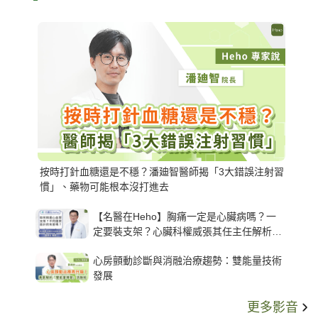
按時打針血糖還是不穩？潘廸智醫師揭「3大錯誤注射習
慣」、藥物可能根本沒打進去
【名醫在Heho】胸痛一定是心臟病嗎？一
定要裝支架？心臟科權威張其任主任解析支
架種類、風險與選擇關鍵
心房顫動診斷與消融治療趨勢：雙能量技術
發展
更多影音