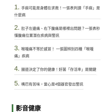
1.
手麻可能是身體在求救！一張表判讀「手麻」是
什麼病
2.
肚子左邊痛、右下腹痛是哪裡出問題？一張表秒
懂腹痛位置潛在疾病與警訊
3.
喉嚨痛不等於感冒！ 一張圖辨別四種「喉嚨
痛」疾病
4.
腸道決定了你的健康！好菌「存活率」是關鍵
5.
嘴巴有苦味，當心是4個器官發出警訊
影音健康