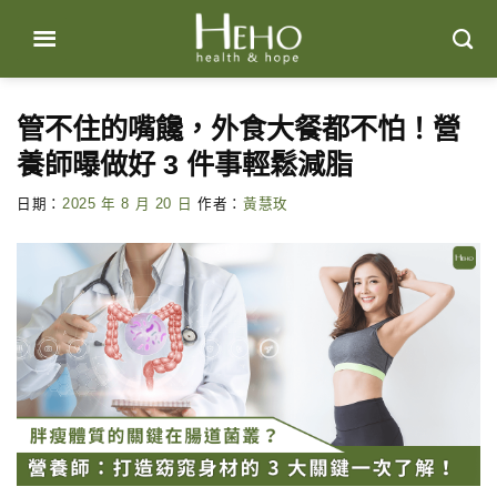
Skip
to
content
管不住的嘴饞，外食大餐都不怕！營
養師曝做好 3 件事輕鬆減脂
日期：
2025 年 8 月 20 日
作者：
黃慧玫