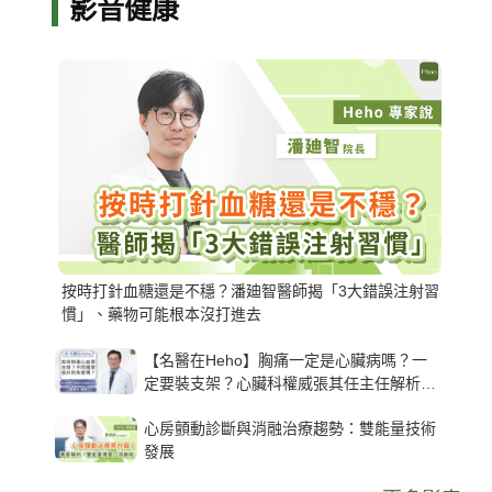
影音健康
按時打針血糖還是不穩？潘廸智醫師揭「3大錯誤注射習
慣」、藥物可能根本沒打進去
【名醫在Heho】胸痛一定是心臟病嗎？一
定要裝支架？心臟科權威張其任主任解析支
架種類、風險與選擇關鍵
心房顫動診斷與消融治療趨勢：雙能量技術
發展