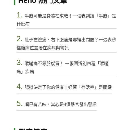
Heho 熱門文章
1.
手麻可能是身體在求救！一張表判讀「手麻」是
什麼病
2.
肚子左邊痛、右下腹痛是哪裡出問題？一張表秒
懂腹痛位置潛在疾病與警訊
3.
喉嚨痛不等於感冒！ 一張圖辨別四種「喉嚨
痛」疾病
4.
腸道決定了你的健康！好菌「存活率」是關鍵
5.
嘴巴有苦味，當心是4個器官發出警訊