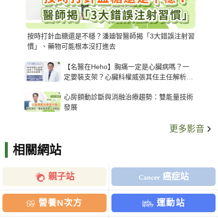
按時打針血糖還是不穩？潘廸智醫師揭「3大錯誤注射習
慣」、藥物可能根本沒打進去
【名醫在Heho】胸痛一定是心臟病嗎？一
定要裝支架？心臟科權威張其任主任解析支
架種類、風險與選擇關鍵
心房顫動診斷與消融治療趨勢：雙能量技術
發展
更多影音
相關網站
親子站
癌症站
營養N次方
運動站