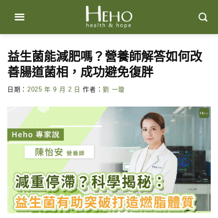
Skip
to
content
益生菌能減肥嗎？營養師解答如何改
善腸道菌相，成功避免復胖
日期：
2025 年 9 月 2 日
作者：
劉 一璇