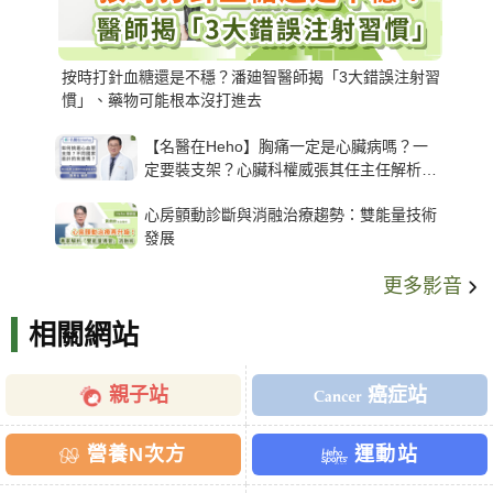
按時打針血糖還是不穩？潘廸智醫師揭「3大錯誤注射習
慣」、藥物可能根本沒打進去
【名醫在Heho】胸痛一定是心臟病嗎？一
定要裝支架？心臟科權威張其任主任解析支
架種類、風險與選擇關鍵
心房顫動診斷與消融治療趨勢：雙能量技術
發展
更多影音
相關網站
親子站
癌症站
營養N次方
運動站