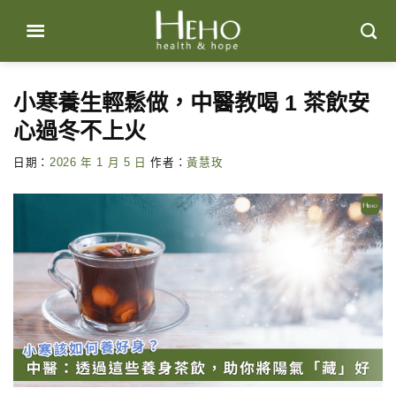
Skip
to
content
小寒養生輕鬆做，中醫教喝 1 茶飲安
心過冬不上火
日期：
2026 年 1 月 5 日
作者：
黃慧玫