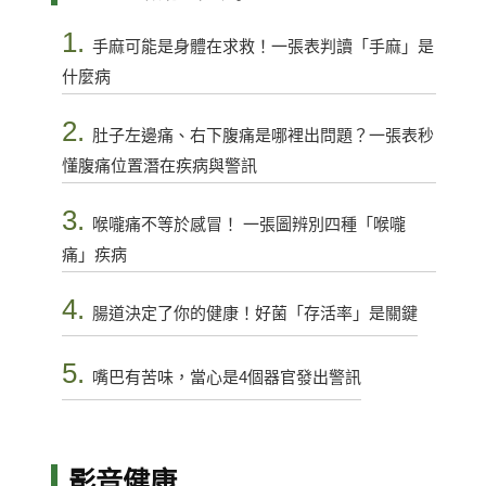
1.
手麻可能是身體在求救！一張表判讀「手麻」是
什麼病
2.
肚子左邊痛、右下腹痛是哪裡出問題？一張表秒
懂腹痛位置潛在疾病與警訊
3.
喉嚨痛不等於感冒！ 一張圖辨別四種「喉嚨
痛」疾病
4.
腸道決定了你的健康！好菌「存活率」是關鍵
5.
嘴巴有苦味，當心是4個器官發出警訊
影音健康