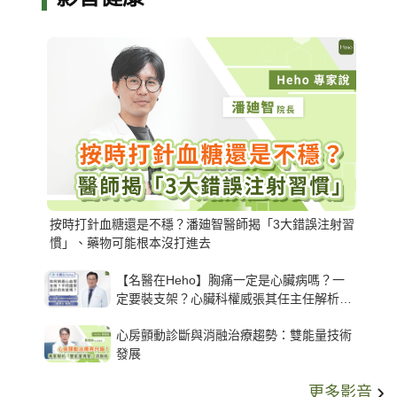
按時打針血糖還是不穩？潘廸智醫師揭「3大錯誤注射習
慣」、藥物可能根本沒打進去
【名醫在Heho】胸痛一定是心臟病嗎？一
定要裝支架？心臟科權威張其任主任解析支
架種類、風險與選擇關鍵
心房顫動診斷與消融治療趨勢：雙能量技術
發展
更多影音