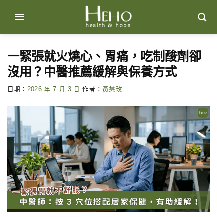
Skip
to
content
一緊張就火燒心、胃痛，吃制酸劑卻
沒用？中醫推薦緩解與保養方式
日期：
2026 年 7 月 3 日
作者：
黃慧玫