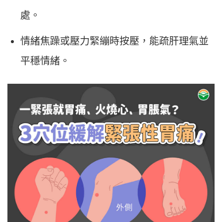
處。
情緒焦躁或壓力緊繃時按壓，能疏肝理氣並
平穩情緒。