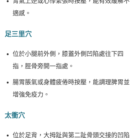
胃氣上逆或心悸緊張時按壓，能有效緩解不
適感。
足三里穴
位於小腿前外側，膝蓋外側凹陷處往下四
指，脛骨旁開一指處。
腸胃脹氣或身體疲倦時按壓，能調理脾胃並
增強免疫力。
太衝穴
位於足背，大拇趾與第二趾骨頭交接的凹陷