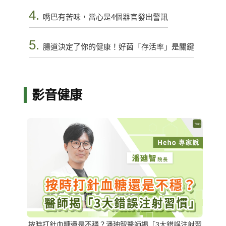
4.
嘴巴有苦味，當心是4個器官發出警訊
5.
腸道決定了你的健康！好菌「存活率」是關鍵
影音健康
按時打針血糖還是不穩？潘廸智醫師揭「3大錯誤注射習