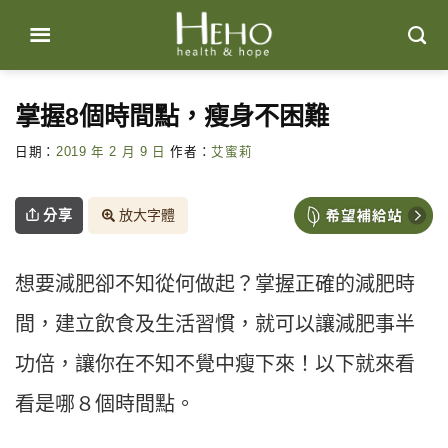
Skip
to
content
掌握8個時間點，瘦身不困難
日期：
2019 年 2 月 9 日
作者：
艾蜜莉
分享
放大字體
想要減肥卻不知從何做起？掌握正確的減肥時
間，建立飲食及生活習慣，就可以讓減肥事半
功倍，讓你在不知不覺中瘦下來！以下就來看
看是哪８個時間點。