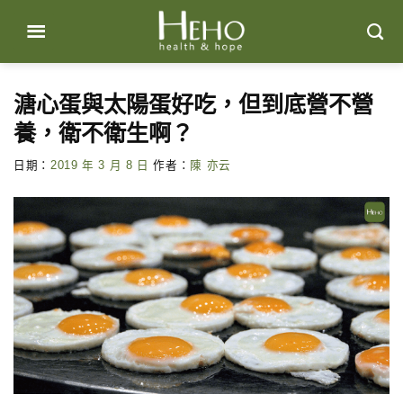
Skip
to
content
溏心蛋與太陽蛋好吃，但到底營不營
養，衛不衛生啊？
日期：
2019 年 3 月 8 日
作者：
陳 亦云