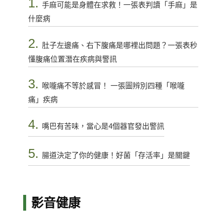
1.
手麻可能是身體在求救！一張表判讀「手麻」是
什麼病
2.
肚子左邊痛、右下腹痛是哪裡出問題？一張表秒
懂腹痛位置潛在疾病與警訊
3.
喉嚨痛不等於感冒！ 一張圖辨別四種「喉嚨
痛」疾病
4.
嘴巴有苦味，當心是4個器官發出警訊
5.
腸道決定了你的健康！好菌「存活率」是關鍵
影音健康