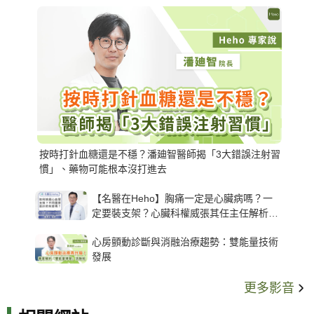
按時打針血糖還是不穩？潘廸智醫師揭「3大錯誤注射習
慣」、藥物可能根本沒打進去
【名醫在Heho】胸痛一定是心臟病嗎？一
定要裝支架？心臟科權威張其任主任解析支
架種類、風險與選擇關鍵
心房顫動診斷與消融治療趨勢：雙能量技術
發展
更多影音