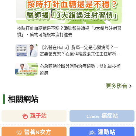
按時打針血糖還是不穩？潘廸智醫師揭「3大錯誤注射習
慣」、藥物可能根本沒打進去
【名醫在Heho】胸痛一定是心臟病嗎？一
定要裝支架？心臟科權威張其任主任解析支
架種類、風險與選擇關鍵
心房顫動診斷與消融治療趨勢：雙能量技術
發展
更多影音
相關網站
親子站
癌症站
營養N次方
運動站