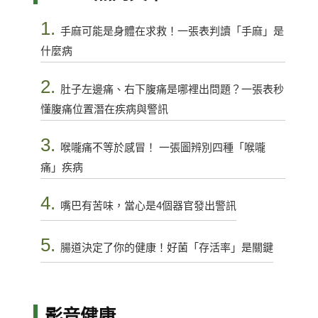
1.
手麻可能是身體在求救！一張表判讀「手麻」是
什麼病
2.
肚子左邊痛、右下腹痛是哪裡出問題？一張表秒
懂腹痛位置潛在疾病與警訊
3.
喉嚨痛不等於感冒！ 一張圖辨別四種「喉嚨
痛」疾病
4.
嘴巴有苦味，當心是4個器官發出警訊
5.
腸道決定了你的健康！好菌「存活率」是關鍵
影音健康