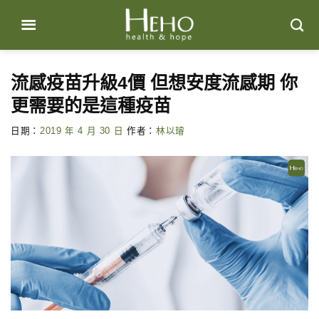
Skip
to
content
流感疫苗升級4價 但想安度流感期 你
更需要的是這種疫苗
日期：
2019 年 4 月 30 日
作者：
林以璿