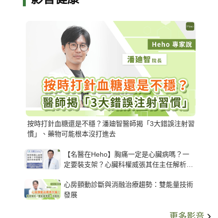
按時打針血糖還是不穩？潘廸智醫師揭「3大錯誤注射習
慣」、藥物可能根本沒打進去
【名醫在Heho】胸痛一定是心臟病嗎？一
定要裝支架？心臟科權威張其任主任解析支
架種類、風險與選擇關鍵
心房顫動診斷與消融治療趨勢：雙能量技術
發展
更多影音