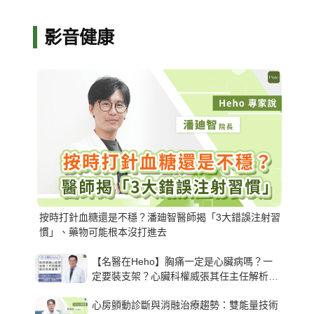
影音健康
按時打針血糖還是不穩？潘廸智醫師揭「3大錯誤注射習
慣」、藥物可能根本沒打進去
【名醫在Heho】胸痛一定是心臟病嗎？一
定要裝支架？心臟科權威張其任主任解析支
架種類、風險與選擇關鍵
心房顫動診斷與消融治療趨勢：雙能量技術