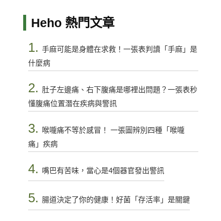
Heho 熱門文章
1.
手麻可能是身體在求救！一張表判讀「手麻」是
什麼病
2.
肚子左邊痛、右下腹痛是哪裡出問題？一張表秒
懂腹痛位置潛在疾病與警訊
3.
喉嚨痛不等於感冒！ 一張圖辨別四種「喉嚨
痛」疾病
4.
嘴巴有苦味，當心是4個器官發出警訊
5.
腸道決定了你的健康！好菌「存活率」是關鍵