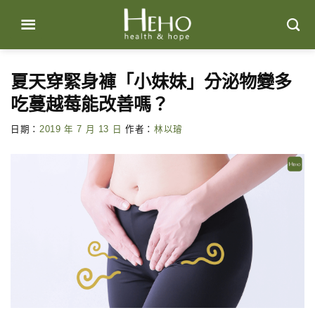
Skip
to
content
夏天穿緊身褲「小妹妹」分泌物變多
吃蔓越莓能改善嗎？
日期：
2019 年 7 月 13 日
作者：
林以璿