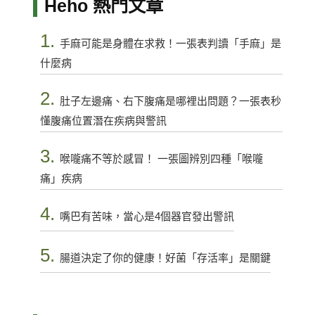
Heho 熱門文章
1.
手麻可能是身體在求救！一張表判讀「手麻」是
什麼病
2.
肚子左邊痛、右下腹痛是哪裡出問題？一張表秒
懂腹痛位置潛在疾病與警訊
3.
喉嚨痛不等於感冒！ 一張圖辨別四種「喉嚨
痛」疾病
4.
嘴巴有苦味，當心是4個器官發出警訊
5.
腸道決定了你的健康！好菌「存活率」是關鍵