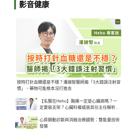
影音健康
按時打針血糖還是不穩？潘廸智醫師揭「3大錯誤注射習
慣」、藥物可能根本沒打進去
【名醫在Heho】胸痛一定是心臟病嗎？一
定要裝支架？心臟科權威張其任主任解析支
架種類、風險與選擇關鍵
心房顫動診斷與消融治療趨勢：雙能量技術
發展