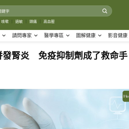
咳嗽
｜
過敏
｜
頭痛
｜
高血壓
請問專家
醫學專區
圖解健康
影音健康
併發腎炎 免疫抑制劑成了救命手