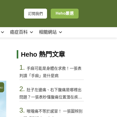
Heho嚴選
訂閱我們
癌症百科
相關網站
Heho 熱門文章
1.
手麻可能是身體在求救！一張表
判讀「手麻」是什麼病
2.
肚子左邊痛、右下腹痛是哪裡出
問題？一張表秒懂腹痛位置潛在疾病
與警訊
3.
喉嚨痛不等於感冒！ 一張圖辨別