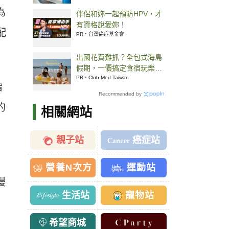
為
伴侶和妳一起預防HPV，才
有資格說愛妳！
配
PR・台灣癌症基金會
出國花費難抓？全包式海島
假期，一價搞定食宿玩樂，
省錢更省心！
PR・Club Med Taiwan
階
Recommended by
的
相關網站
親子站
癌症站
營養N次方
運動站
慢
生活站
寵物站
希望商城