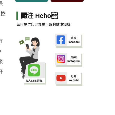
保
果控
關注 Heho
每日提供您最專業正確的健康知識
有
，
來
好