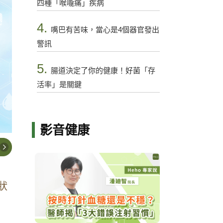
四種「喉嚨痛」疾病
4.
嘴巴有苦味，當心是4個器官發出
警訊
5.
腸道決定了你的健康！好菌「存
活率」是關鍵
影音健康
狀