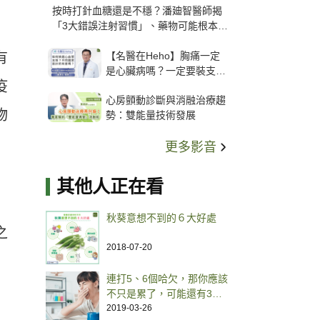
按時打針血糖還是不穩？潘廸智醫師揭
「3大錯誤注射習慣」、藥物可能根本沒
打進去
【名醫在Heho】胸痛一定
有
是心臟病嗎？一定要裝支
疫
架？心臟科權威張其任主任
心房顫動診斷與消融治療趨
解析支架種類、風險與選擇
物
勢：雙能量技術發展
關鍵
更多影音
其他人正在看
秋葵意想不到的６大好處
之
2018-07-20
連打5、6個哈欠，那你應該
不只是累了，可能還有3種
病上身
2019-03-26