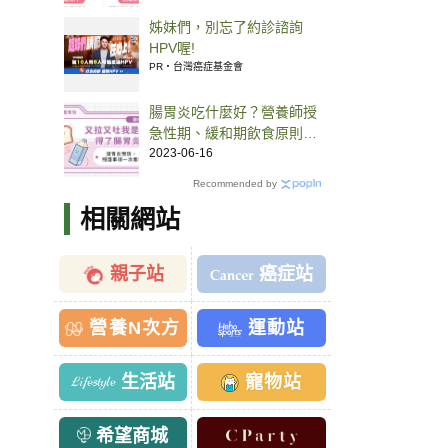
姊妹們，別忘了約診諮詢
HPV喔!
PR・台灣癌症基金會
腸胃炎吃什麼好？營養師授
急性期、緩和期飲食原則！
腸胃炎預防、照護事項一次
2023-06-16
看
Recommended by
相關網站
親子站
癌症站
營養N次方
運動站
生活站
寵物站
希望商城