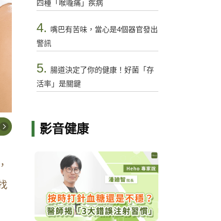
四種「喉嚨痛」疾病
4.
嘴巴有苦味，當心是4個器官發出
警訊
5.
腸道決定了你的健康！好菌「存
活率」是關鍵
影音健康
，
找