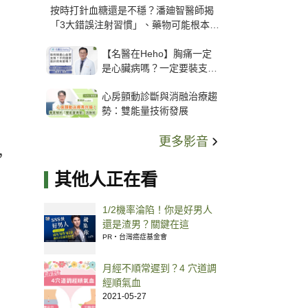
按時打針血糖還是不穩？潘廸智醫師揭
「3大錯誤注射習慣」、藥物可能根本沒
打進去
【名醫在Heho】胸痛一定
是心臟病嗎？一定要裝支
架？心臟科權威張其任主任
心房顫動診斷與消融治療趨
解析支架種類、風險與選擇
勢：雙能量技術發展
關鍵
更多影音
，
其他人正在看
1/2機率淪陷！你是好男人
還是渣男？關鍵在這
PR・台灣癌症基金會
月經不順常遲到？4 穴道調
經順氣血
2021-05-27