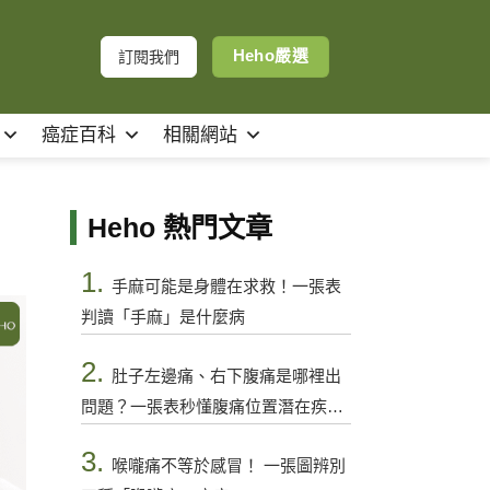
Heho嚴選
訂閱我們
癌症百科
相關網站
Heho 熱門文章
1.
手麻可能是身體在求救！一張表
判讀「手麻」是什麼病
2.
肚子左邊痛、右下腹痛是哪裡出
問題？一張表秒懂腹痛位置潛在疾病
與警訊
3.
喉嚨痛不等於感冒！ 一張圖辨別