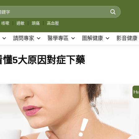
咳嗽
｜
過敏
｜
頭痛
｜
高血壓
請問專家
醫學專區
圖解健康
影音健康
看懂5大原因對症下藥