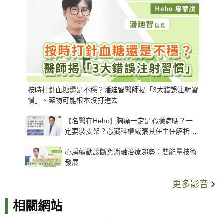
按時打針血糖還是不穩？潘廸智醫師揭「3大錯誤注射習
慣」、藥物可能根本沒打進去
【名醫在Heho】胸痛一定是心臟病嗎？一
定要裝支架？心臟科權威張其任主任解析支
架種類、風險與選擇關鍵
心房顫動診斷與消融治療趨勢：雙能量技術
發展
更多影音
相關網站